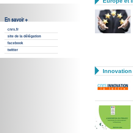

Europe et i
En savoir +
cnrs.fr
site de la délégation
facebook
twitter

Innovation 