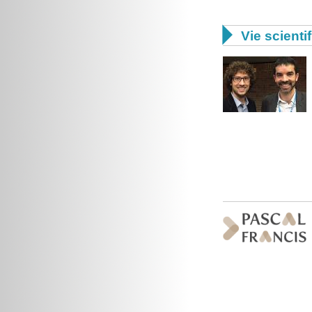

Vie scienti