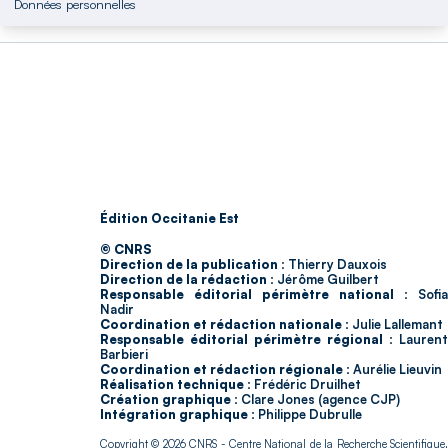
Données personnelles
Édition Occitanie Est
© CNRS
Direction de la publication :
Thierry Dauxois
Direction de la rédaction :
Jérôme Guilbert
Responsable éditorial périmètre national :
Sofia
Nadir
Coordination et rédaction nationale :
Julie Lallemant
Responsable éditorial périmètre régional :
Laurent
Barbieri
Coordination et rédaction régionale :
Aurélie Lieuvin
Réalisation technique :
Frédéric Druilhet
Création graphique :
Clare Jones (agence CJP)
Intégration graphique :
Philippe Dubrulle
Copyright © 2026
CNRS
- Centre National de la Recherche Scientifique