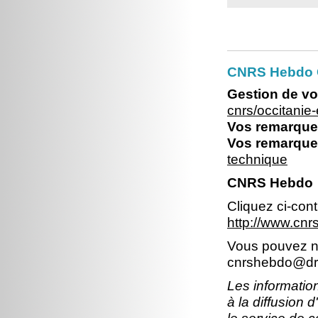
CNRS Hebdo O
Gestion de vo
cnrs/occitani
Vos remarques
Vos remarques
technique
CNRS Hebdo
Cliquez ci-con
http://www.cn
Vous pouvez no
cnrshebdo@dr1
Les information
à la diffusion 