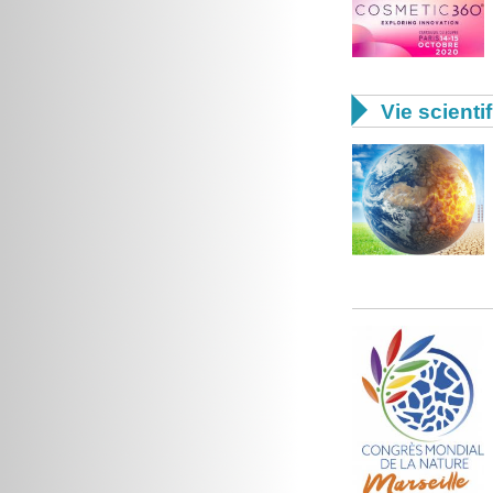

Vie scienti