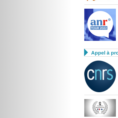

Appel à pro