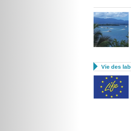

Vie des lab