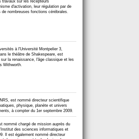
 travaux sur les récepteurs
sme d'activation, leur régulation par de
ns de nombreuses fonctions cérébrales.
ersités à l'Université Montpelier 3,
 dans le théâtre de Shakespeare, est
 sur la renaissance, l'âge classique et les
s Withworth.
NRS, est nommé directeur scientifique
atiques, physique, planète et univers
ments, à compter du 1er septembre 2009.
 est nommé chargé de mission auprès du
’Institut des sciences informatiques et
09. Il est également nommé directeur