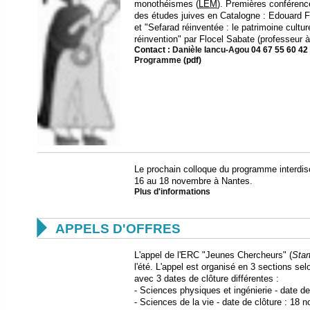
monothéismes (
LEM
). Premières conférenc
des études juives en Catalogne : Edouard 
et "Sefarad réinventée : le patrimoine culture
réinvention" par Flocel Sabate (
professeur à
Contact :
Danièle Iancu-Agou
04 67 55 60 42
Programme
(pdf)
Le prochain colloque du programme interdis
16 au 18 novembre à Nantes.
Plus d'informations

APPELS D'OFFRES
L'appel de l'ERC "Jeunes Chercheurs" (
Star
l'été. L'appel est organisé en 3 sections s
avec 3 dates de clôture différentes :
- Sciences physiques et ingénierie - date de
- Sciences de la vie - date de clôture : 18