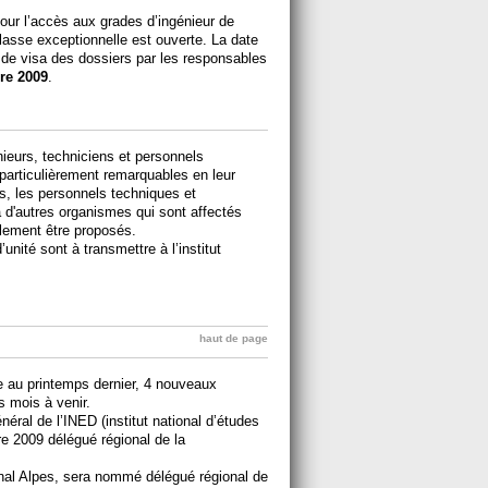
our l’accès aux grades d’ingénieur de
lasse exceptionnelle est ouverte. La date
t de visa des dossiers par les responsables
re 2009
.
eurs, techniciens et personnels
 particulièrement remarquables en leur
s, les personnels techniques et
 à d'autres organismes qui sont affectés
lement être proposés.
unité sont à transmettre à l’institut
haut de page
 au printemps dernier, 4 nouveaux
 mois à venir.
néral de l’INED (institut national d’études
 2009 délégué régional de la
nal Alpes, sera nommé délégué régional de