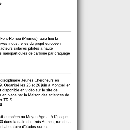
e.
à Font-Romeu (
Promes
), aura lieu la
tives industrielles du projet européen
éacteurs solaires pilotes à haute
es nanoparticules de carbone par craquage
idisciplinaire Jeunes Chercheurs en
 Organisé les 25 et 26 juin à Montpellier
nt disponible en vidéo sur le site de
s en place par la Maison des sciences de
 et TRIS.
t)
juif européen au Moyen-Age et à l'époque
0 dans la salle des trois Arches, rue de la
le Laboratoire d'études sur les