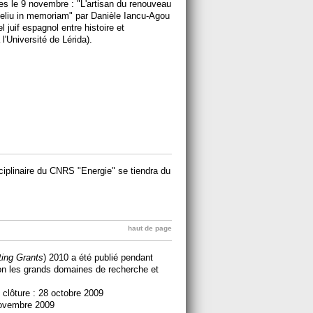
es le 9 novembre : "L'artisan du renouveau
Feliu in memoriam" par Danièle Iancu-Agou
l juif espagnol entre histoire et
 l'Université de Lérida)
.
ciplinaire du CNRS "Energie" se tiendra du
haut de page
ting Grants
) 2010 a été publié pendant
elon les grands domaines de recherche et
 clôture : 28 octobre 2009
 novembre 2009