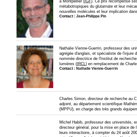
à Montpellier (
IGF
). Ce prix récompense ses
métabotropiques du glutamate et leur mécani
nouvelles molécules et leur implication da
Contact :
Jean-Philippe Pin
Nathalie Vienne-Guerrin, professeur des univ
agrégée d'anglais, et spécialiste de l'injure
nommée directrice de l'Institut de recherche
lumières (
IRCL
) en remplacement de Charle
Contact :
Nathalie Vienne-Guerrin
Charles Simon, directeur de recherche au C
adjoint, au département scientifique Mathém
(MPPU), en charge des très grands équipe
Michel Habib, professeur des universités,
directeur général, pour la mise en place de l
leurs interactions, à compter du 24 août 20