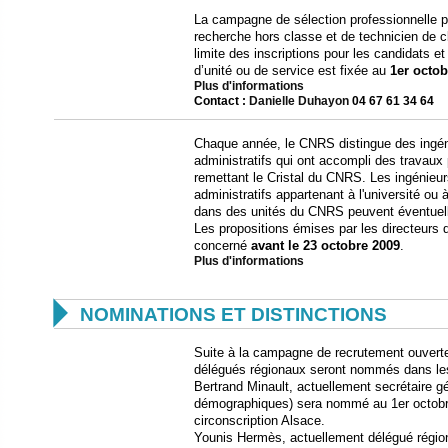
La campagne de sélection professionnelle p
recherche hors classe et de technicien de c
limite des inscriptions pour les candidats e
d’unité ou de service est fixée au
1er octob
Plus d'informations
Contact :
Danielle Duhayon
04 67 61 34 64
Chaque année, le CNRS distingue des ingéni
administratifs qui ont accompli des travaux
remettant le Cristal du CNRS. Les ingénieur
administratifs appartenant à l'université ou
dans des unités du CNRS peuvent éventuel
Les propositions émises par les directeurs d’
concerné
avant le 23 octobre 2009
.
Plus d'informations

NOMINATIONS ET DISTINCTIONS
Suite à la campagne de recrutement ouverte
délégués régionaux seront nommés dans les
Bertrand Minault, actuellement secrétaire gé
démographiques) sera nommé au 1er octobre
circonscription Alsace.
Younis Hermès, actuellement délégué régio