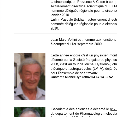
la circonscription Provence & Corse à compt
Actuellement directrice scientifique du C
nommée déléguée régionale pour la circons
janvier 2010.
Enfin, Pascale Bukhari, actuellement directr
nommée déléguée régionale pour la circonsc
2010.
Jean-Marc Voltini est nommé aux fonctions 
à compter du 1er septembre 2009.
Cette année encore c'est un physicien montpe
décerné par la Société française de physiqu
2008, c'est au tour de Michel Dyakonov, ch
théorique et astroparticules (
LPTA
), déjà r
pour l'ensemble de ses travaux.
Contact :
Michel Dyakonov
04 67 14 32 52
L'Académie des sciences à décerné le
prix
du département de Pharmacologie moléculaire