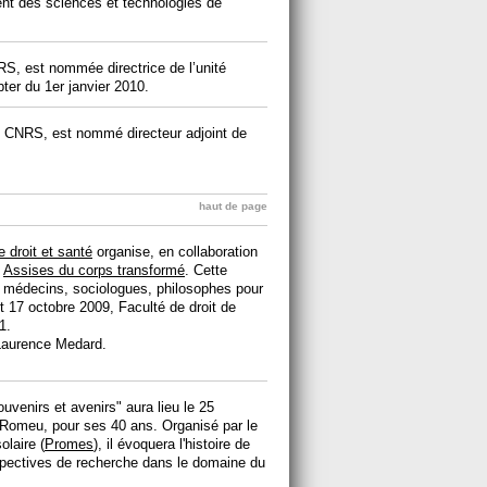
ment des sciences et technologies de
RS, est nommée directrice de l’unité
er du 1er janvier 2010.
u CNRS, est nommé directeur adjoint de
haut de page
 droit et santé
organise, en collaboration
s
Assises du corps transformé
. Cette
s, médecins, sociologues, philosophes pour
t 17 octobre 2009, Faculté de droit de
1.
aurence Medard.
ouvenirs et avenirs" aura lieu le 25
t-Romeu, pour ses 40 ans. Organisé par le
olaire (
Promes
), il évoquera l'histoire de
rspectives de recherche dans le domaine du