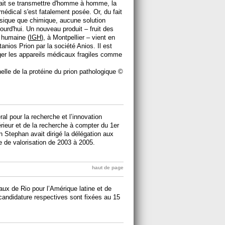
ait se transmettre d'homme à homme, la
médical s'est fatalement posée. Or, du fait
ysique que chimique, aucune solution
jourd'hui. Un nouveau produit – fruit des
 humaine (
IGH
), à Montpellier – vient en
anios Prion par la société Anios. Il est
ger les appareils médicaux fragiles comme
elle de la protéine du prion pathologique
©
l pour la recherche et l’innovation
rieur et de la recherche à compter du 1er
 Stephan avait dirigé la délégation aux
e de valorisation de 2003 à 2005.
haut de page
ux de Rio pour l’Amérique latine et de
 candidature respectives sont fixées au 15