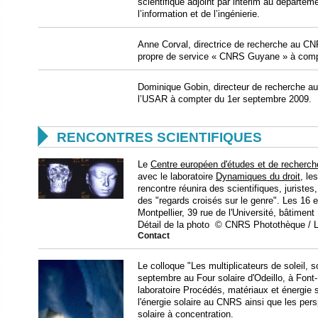
scientifique adjoint par intérim au départe
l’information et de l’ingénierie.
Anne Corval, directrice de recherche au CN
propre de service « CNRS Guyane » à compt
Dominique Gobin, directeur de recherche a
l’USAR à compter du 1er septembre 2009.

RENCONTRES SCIENTIFIQUES
Le
Centre européen d'études et de recherche
avec le laboratoire
Dynamiques du droit
, le
rencontre réunira des scientifiques, juriste
des "regards croisés sur le genre". Les 16 e
Montpellier, 39 rue de l'Université, bâtiment 
Détail de la photo
© CNRS Photothèque / L
Contact
Le colloque "Les multiplicateurs de soleil, s
septembre au Four solaire d'Odeillo, à Fon
laboratoire Procédés, matériaux et énergie s
l'énergie solaire au CNRS ainsi que les pe
solaire à concentration.