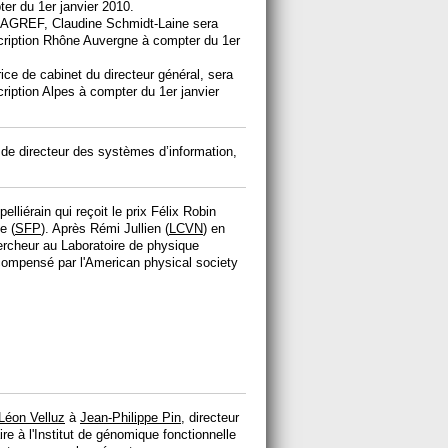
er du 1er janvier 2010.
EMAGREF, Claudine Schmidt-Laine sera
cription Rhône Auvergne à compter du 1er
ice de cabinet du directeur général, sera
ription Alpes à compter du 1er janvier
de directeur des systèmes d’information,
lliérain qui reçoit le prix Félix Robin
e (
SFP
). Après Rémi Jullien (
LCVN
) en
ercheur au Laboratoire de physique
écompensé par l'American physical society
 Léon Velluz
à
Jean-Philippe Pin
, directeur
 à l'Institut de génomique fonctionnelle