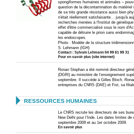
spongiformes humaines et animales – pouv
question de la décontamination du matériel 
de sa très grande résistance aussi bien ph
n'était réellement satisfaisante… jusqu'à au
recherches menées à l'Institut de génétique
effet d'être commercialisé sous le nom d'Act
capable de détruire le prion sans endomma
les endoscopes.
Photo : Modèle de la structure tridimensionn
S. Lehmann (IGH)
Contact :
Sylvain Lehmann
04 99 61 99 31
Pour en savoir plus
(site internet)
Ronan Stephan a été nommé directeur généra
(DGRI) au ministère de l’enseignement supé
septembre. Il succède à Gilles Bloch. Ronan
entreprises du CNRS (DAE) et Fist, sa filial

RESSOURCES HUMAINES
Le CNRS recrute les directeurs de ses burea
New Delhi pour l’Inde. Les dates limites de
septembre 2009 et au 1er octobre 2009.
En savoir plus