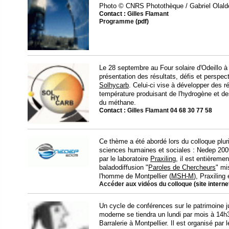
Photo
© CNRS Photothèque / Gabriel Olald
Contact :
Gilles Flamant
Programme
(pdf)
Le 28 septembre au Four solaire d'Odeillo 
présentation des résultats, défis et perspec
Solhycarb
. Celui-ci vise à développer des r
température produisant de l'hydrogène et d
du méthane.
Contact :
Gilles Flamant
04 68 30 77 58
Ce thème a été abordé lors du colloque plur
sciences humaines et sociales : Nedep 2009.
par le laboratoire
Praxiling
, il est entièreme
baladodiffusion "
Paroles de Chercheurs
" mi
l'homme de Montpellier (
MSH-M
), Praxiling
Accéder aux vidéos du colloque
(site interne
Un cycle de conférences sur le patrimoine 
moderne se tiendra un lundi par mois à 14h3
Barralerie à Montpellier. Il est organisé par 