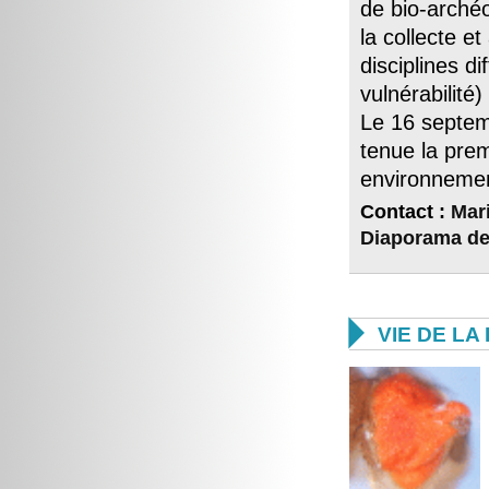
de bio-archéo
la collecte 
disciplines 
vulnérabilité
Le 16 septemb
tenue la pre
environnement
Contact :
Mari
Diaporama de 

VIE DE L