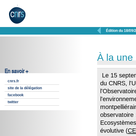

Édition du 18/09/
À la une
En savoir +
Le 15 septem
cnrs.fr
du CNRS, l'U
site de la délégation
l'Observatoi
facebook
l'environneme
twitter
montpelliérai
observatoire
Ecosystèmes 
évolutive (
CE