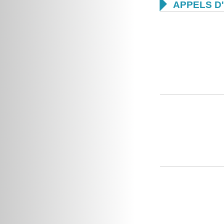

APPELS D