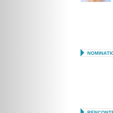

NOMINATI

RENCONTR