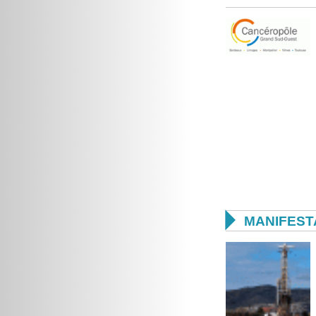

MANIFEST