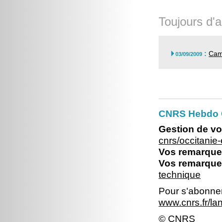
Toujours d'a
:
Cam

03/09/2009
CNRS Hebdo O
Gestion de vo
cnrs/occitani
Vos remarques
Vos remarques
technique
Pour s'abonner 
www.cnrs.fr/l
© CNRS