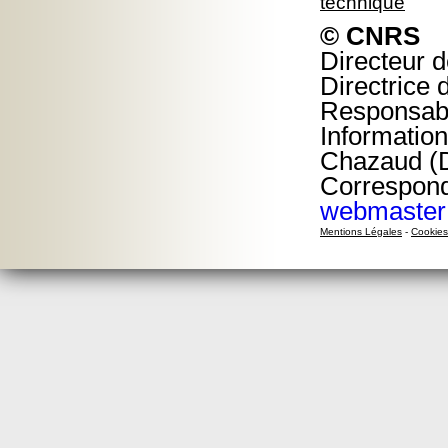
technique
© CNRS
Directeur d
Directrice 
Responsable
Information
Chazaud (D
Corresponda
webmaster
Mentions Légales
-
Cookies