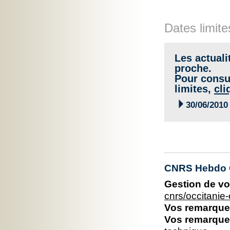
Dates limite
Les actuali
proche.
Pour consul
limites,
cli

30/06/2010
CNRS Hebdo O
Gestion de vo
cnrs/occitani
Vos remarques
Vos remarques