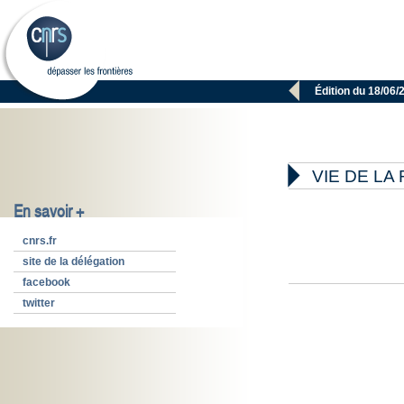

Édition du 18/06/

VIE DE L
En savoir +
cnrs.fr
site de la délégation
facebook
twitter