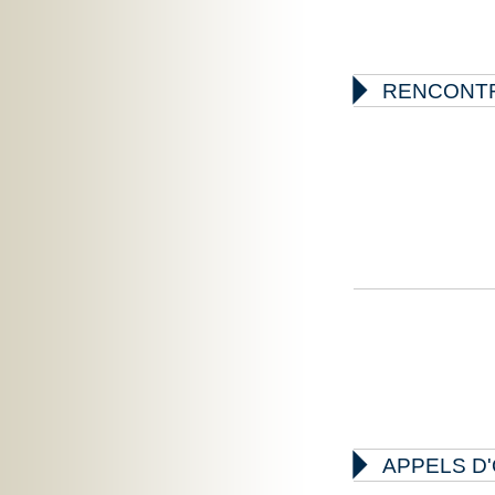

RENCONTR

APPELS D