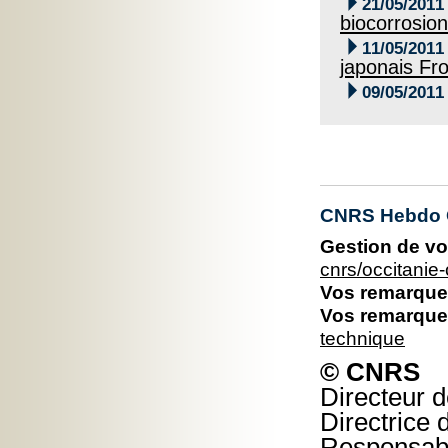

21/05/2011
biocorrosion

11/05/2011
japonais Fro

09/05/2011
CNRS Hebdo O
Gestion de vo
cnrs/occitani
Vos remarques
Vos remarques
technique
© CNRS
Directeur d
Directrice 
Responsable