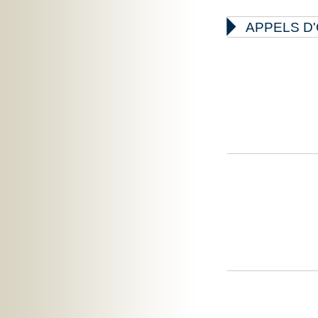

APPELS D