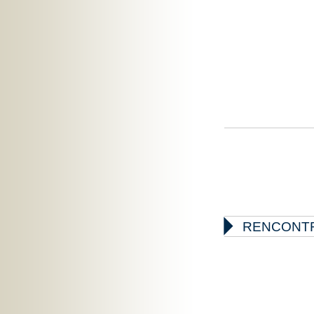

RENCONTR