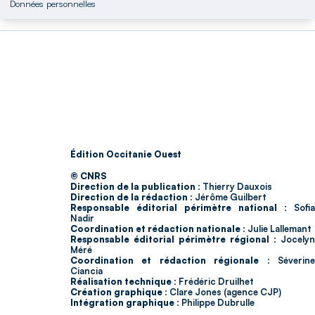
Données personnelles
Édition Occitanie Ouest
© CNRS
Direction de la publication :
Thierry Dauxois
Direction de la rédaction :
Jérôme Guilbert
Responsable éditorial périmètre national :
Sofia
Nadir
Coordination et rédaction nationale :
Julie Lallemant
Responsable éditorial périmètre régional :
Jocelyn
Méré
Coordination et rédaction régionale :
Séverin
Ciancia
Réalisation technique :
Frédéric Druilhet
Création graphique :
Clare Jones (agence CJP)
Intégration graphique :
Philippe Dubrulle