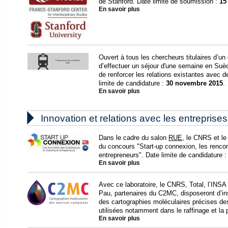
de Stanford. Date limite de soumission :
15
En savoir plus
Ouvert à tous les chercheurs titulaires d’
d’effectuer un séjour d'une semaine en Suèd
de renforcer les relations existantes avec 
limite de candidature :
30 novembre 2015
.
En savoir plus

Innovation et relations avec les entreprises
Dans le cadre du salon
RUE
, le CNRS et l
du concours "Start-up connexion, les renco
entrepreneurs". Date limite de candidature :
En savoir plus
Avec ce laboratoire, le CNRS, Total, l’INSA
Pau, partenaires du C2MC, disposeront d’ins
des cartographies moléculaires précises de
utilisées notamment dans le raffinage et la 
En savoir plus