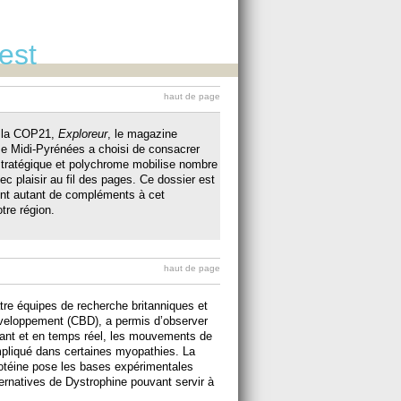
est
haut de page
e la COP21,
Exploreur
, le magazine
use Midi-Pyrénées a choisi de consacrer
 stratégique et polychrome mobilise nombre
c plaisir au fil des pages. Ce dossier est
ont autant de compléments à cet
otre région.
haut de page
uatre équipes de recherche britanniques et
développement (CBD), a permis d’observer
ivant et en temps réel, les mouvements de
impliqué dans certaines myopathies. La
protéine pose les bases expérimentales
ternatives de Dystrophine pouvant servir à