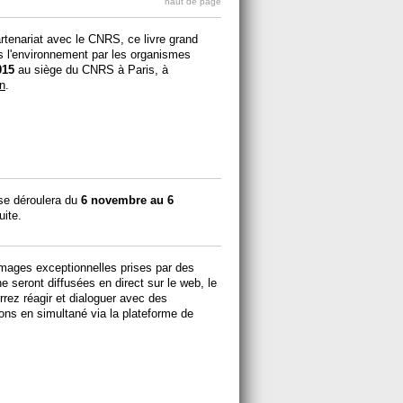
haut de page
artenariat avec le CNRS, ce livre grand
ns l'environnement par les organismes
015
au siège du CNRS à Paris, à
on
.
se déroulera du
6 novembre au 6
uite.
images exceptionnelles prises par des
he seront diffusées en direct sur le web, le
rez réagir et dialoguer avec des
ons en simultané via la plateforme de