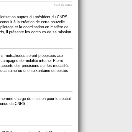
haut de page
orisation auprès du président du CNRS,
conduit à la création de cette nouvelle
 pilotage et la coordination en matière de
do
, il présente les contours de sa mission.
ns mutualisées seront proposées aux
a campagne de mobilité interne. Pierre
apporte des précisions sur les modalités
cinquantaine ou une soixantaine de postes
t nommé chargé de mission pour le spatial
cience du CNRS.