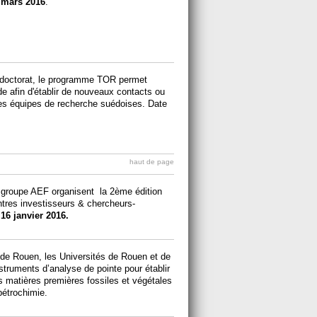
 mars 2016
.
un doctorat, le programme TOR permet
e afin d'établir de nouveaux contacts ou
des équipes de recherche suédoises. Date
haut de page
e groupe AEF organisent la 2ème édition
ntres investisseurs & chercheurs-
16 janvier 2016.
 de Rouen, les Universités de Rouen et de
truments d’analyse de pointe pour établir
s matières premières fossiles et végétales
pétrochimie.