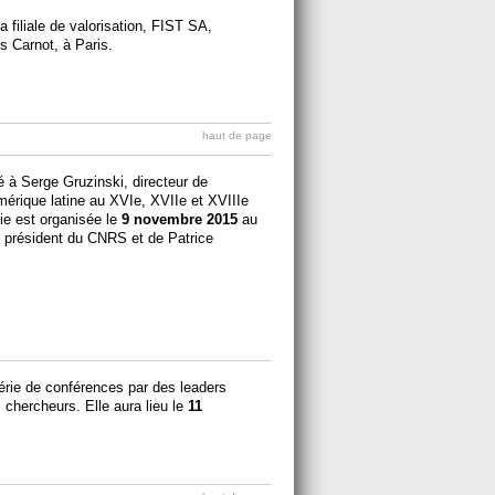
a filiale de valorisation, FIST SA,
s Carnot, à Paris.
haut de page
é à Serge Gruzinski, directeur de
mérique latine au XVIe, XVIIe et XVIIIe
nie est organisée le
9 novembre 2015
au
 président du CNRS et de Patrice
érie de conférences par des leaders
 chercheurs. Elle aura lieu le
11