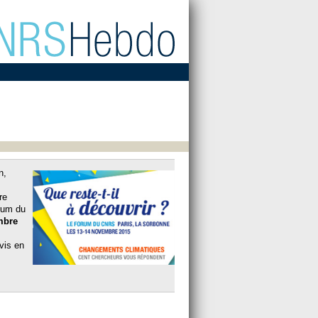
n,
re
rum du
mbre
vis en