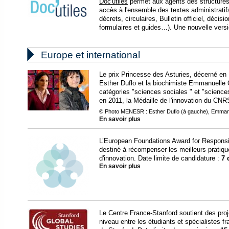
Doc'utiles
permet aux agents des structures
accès à l'ensemble des textes administratifs 
décrets, circulaires, Bulletin officiel, décis
formulaires et guides…). Une nouvelle versi

Europe et international
Le prix Princesse des Asturies, décerné en 
Esther Duflo et la biochimiste Emmanuelle 
catégories "sciences sociales " et "sciences
en 2011, la Médaille de l'innovation du CNR
© Photo MENESR : Esther Duflo (à gauche), Emmanue
En savoir plus
L’European Foundations Award for Responsi
destiné à récompenser les meilleurs pratiqu
d'innovation. Date limite de candidature :
7 
En savoir plus
Le Centre France-Stanford soutient des proj
niveau entre les étudiants et spécialistes fr