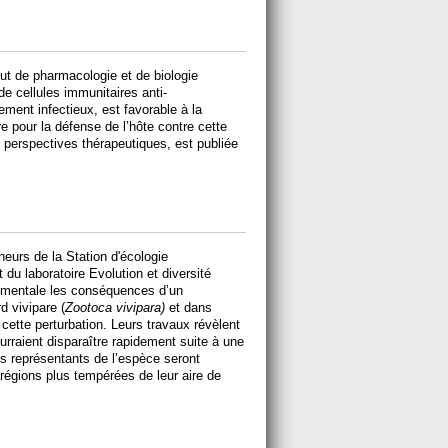
itut de pharmacologie et de biologie
de cellules immunitaires anti-
ement infectieux, est favorable à la
ère pour la défense de l’hôte contre cette
 perspectives thérapeutiques, est publiée
urs de la Station d'écologie
u laboratoire Evolution et diversité
rimentale les conséquences d’un
d vivipare (
Zootoca vivipara)
et dans
 cette perturbation. Leurs travaux révèlent
urraient disparaître rapidement suite à une
ns représentants de l’espèce seront
 régions plus tempérées de leur aire de