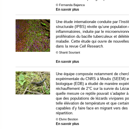
© Fernanda Bajanca
En savoir plus
Une étude internationale conduite par l’Inst
structurale (IPBS) révèle qu’une population 
inflammatoires, induite par le microenvironn
prolifération du bacille tuberculeux et délét
maladie. Cette étude qui ouvre de nouvelles
dans la revue
Cell Research.
© Shanti Souriant
En savoir plus
Une équipe composée notamment de cherche
expérimentale du CNRS à Moulis (SEEM) et d
biologique (EDB) a étudié de manière expé
réchauffement de 2°C sur la survie du Lézar
quelle mesure ce reptile pouvait s’adapter à
que des populations de lézards vivipares po
telle élévation de température et que certai
capables d’y faire face en migrant vers des
répartition.
© Elvire Bestion
En savoir plus