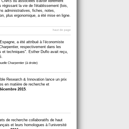
 CNRS ou associées d'avoir librement
régissant la vie de l'établissement (lois,
ions administratives, fiches, notes,
on, plus ergonomique, a été mise en ligne.
haut de page
Espagne, a été attribué à l’économiste
Charpentier, respectivement dans les
 et techniques". Esther Duflo avait reçu,
S.
lle Charpentier (à droite)
ble Research & Innovation lance un prix
es en matière de recherche et
décembre 2015
.
ets de recherche collaboratifs de haut
ançais et leurs homologues à l’université