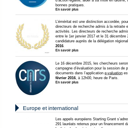
d’action égalité, aider à sa mise en œuvre
bonnes pratiques.
En savoir plus
L’éméritat est une distinction accordée, po
directeurs de recherche admis à la retraite 
activités. Les directeurs de recherche admis à
entre le 1er janvier 2017 et le 31 décembre
candidature auprès de la délégation régionale
2016
.
En savoir plus
Le 16 décembre 2015, les chercheurs seront 
campagne d’évaluation pour la session de p
documents dans l’application
e-valuation
est
février 2016
, à 12h00, heure de Paris.
En savoir plus

Europe et international
Les appels européens Starting Grant s’adr
291 lauréats retenus pour un financement da