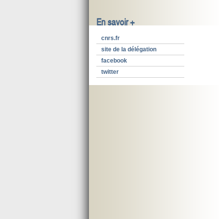
En savoir +
cnrs.fr
site de la délégation
facebook
twitter