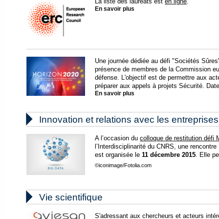
La liste des lauréats est
en ligne
.
En savoir plus
Une journée dédiée au défi "Sociétés Sûres"
présence de membres de la Commission eur
défense. L'objectif est de permettre aux ac
préparer aux appels à projets Sécurité. Date 
En savoir plus

Innovation et relations avec les entreprises
A l’occasion du
colloque de restitution déf
l’Interdisciplinarité du CNRS, une rencontr
est organisée le
11 décembre 2015
. Elle p
©iconimage/Fotolia.com

Vie scientifique
S'adressant aux chercheurs et acteurs inté