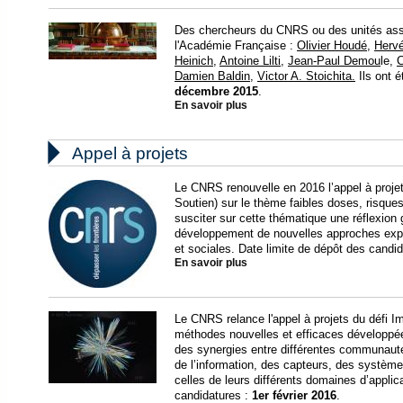
Des chercheurs du CNRS ou des unités asso
l'Académie Française :
Olivier Houdé
,
Herv
Heinich
,
Antoine Lilti
,
Jean-Paul Demou
le,
C
Damien Baldin
,
Victor A. Stoichita.
Ils ont 
décembre 2015
.
En savoir plus

Appel à projets
Le CNRS renouvelle en 2016 l’appel à proje
Soutien) sur le thème faibles doses, risques
susciter sur cette thématique une réflexion 
développement de nouvelles approches expé
et sociales. Date limite de dépôt des candi
En savoir plus
Le CNRS relance l'appel à projets du défi Im
méthodes nouvelles et efficaces développées
des synergies entre différentes communautés
de l’information, des capteurs, des systèm
celles de leurs différents domaines d’applic
candidatures :
1er février 2016
.