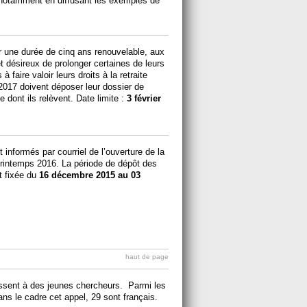
, notamment en diffusant les exemples de
ur une durée de cinq ans renouvelable, aux
et désireux de prolonger certaines de leurs
 faire valoir leurs droits à la retraite
 2017 doivent déposer leur dossier de
 dont ils relèvent. Date limite :
3 février
informés par courriel de l’ouverture de la
rintemps 2016. La période de dépôt des
 fixée du
16 décembre 2015 au 03
haut de page
essent à des jeunes chercheurs. Parmi les
ns le cadre cet appel, 29 sont français.