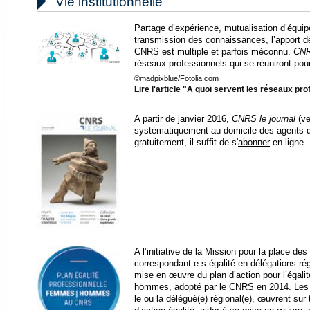

Vie institutionnelle
Partage d’expérience, mutualisation d’équip
transmission des connaissances, l’apport d
CNRS est multiple et parfois méconnu.
CNR
réseaux professionnels qui se réuniront pour
©madpixblue/Fotolia.com
Lire l'article "A quoi servent les réseaux p
A partir de janvier 2016,
CNRS le journal
(ve
systématiquement au domicile des agents d
gratuitement, il suffit de s'
abonner
en ligne.
A l’initiative de la Mission pour la place 
correspondant.e.s égalité en délégations r
mise en œuvre du plan d’action pour l’égali
hommes, adopté par le CNRS en 2014. Les 
le ou la délégué(e) régional(e), œuvrent sur to