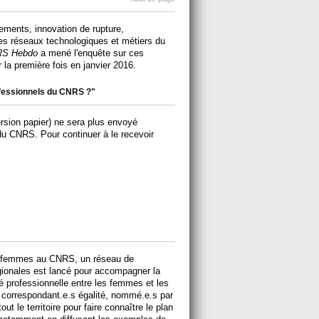
ements, innovation de rupture,
es réseaux technologiques et métiers du
S Hebdo
a mené l'enquête sur ces
 la première fois en janvier 2016.
rofessionnels du CNRS ?"
rsion papier) ne sera plus envoyé
u CNRS. Pour continuer à le recevoir
des femmes au CNRS, un réseau de
égionales est lancé pour accompagner la
té professionnelle entre les femmes et les
correspondant.e.s égalité, nommé.e.s par
ut le territoire pour faire connaître le plan