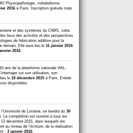
TMO Physiopathologie, métabolisme,
vier 2016
à Paris. Inscription gratuite mais
ingénierie et des systèmes du CNRS, cette
 des lieux des activités et des perspectives
logies de fabrication additive pour la
e demain. Elle aura lieu le
11 janvier 2016
janvier 2016
.
10 ans de la plateforme nationale HAL-
interroger sur son utilisation, son
lieu le
18 décembre 2015
à Paris. Entrée
laces disponibles.
l’Université de Lorraine, se tiendra du
30
 La compétition est ouverte à tous les
 le 13 décembre 2015, dans lesquels les
t au niveau de l’écriture, de la réalisation
rir :
3 janvier 2016
.