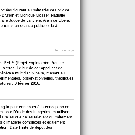
ciées figurent au palmarès des prix de
é Brunon
et
Monique Mosser
,
Nathalie
laire Judde de Larivière
,
Alain de Libera
,
été remis en séance publique, le
3
haut de page
ts PEPS (Projet Exploratoire Premier
, alertes. Le but de cet appel est de
générale multidisciplinaire, menant au
rimentales, observationnelles, théoriques
datures :
3 février 2016
.
ag’In pour contribuer à la conception de
 pour l’étude des imageries en utilisant
 telles que celles relevant du traitement
es d’imagerie complexes et également
ation. Date limite de dépôt des