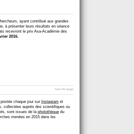
hercheurs, ayant contribué aux grandes
ie, à présenter leurs résultats en séance
ats recevront le prix Axa-Académie des
vrier 2016.
haut de page
 postée chaque jour sur
Instagram
et
, collectées auprès des scientifiques ou
els, sont issues de la
photothèque
du
herches menées en 2015 dans les