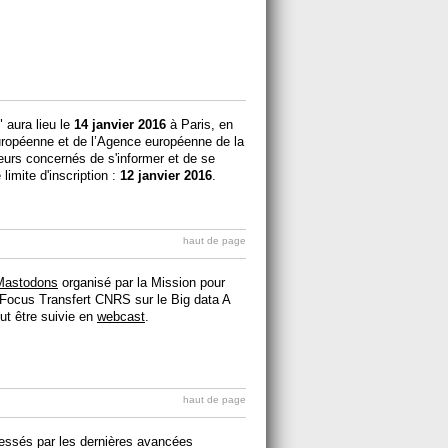
 aura lieu le
14 janvier 2016
à Paris, en
opéenne et de l’Agence européenne de la
teurs concernés de s'informer et de se
limite d'inscription :
12 janvier 2016
.
haut de page
i Mastodons
organisé par la Mission pour
e Focus Transfert CNRS sur le Big data A
eut être suivie en
webcast
.
haut de page
ressés par les dernières avancées