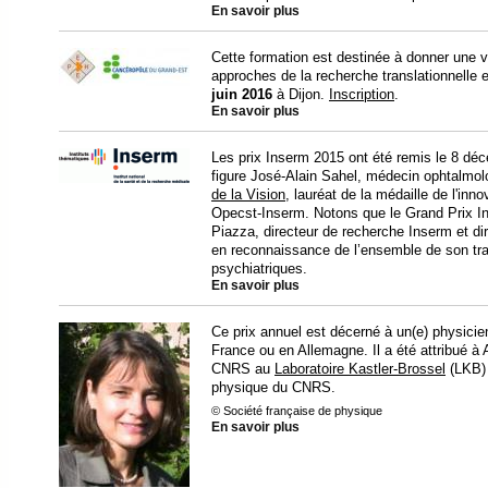
En savoir plus
Cette formation est destinée à donner une vi
approches de la recherche translationnelle e
juin 2016
à Dijon.
Inscription
.
En savoir plus
Les prix Inserm 2015 ont été remis le 8 déc
figure José-Alain Sahel, médecin ophtalmolog
de la Vision
, lauréat de la médaille de l'in
Opecst-Inserm. Notons que le Grand Prix In
Piazza, directeur de recherche Inserm et dir
en reconnaissance de l’ensemble de son tra
psychiatriques.
En savoir plus
Ce prix annuel est décerné à un(e) physicien
France ou en Allemagne. Il a été attribué à 
CNRS au
Laboratoire Kastler-Brossel
(LKB) 
physique du CNRS.
© Société française de physique
En savoir plus