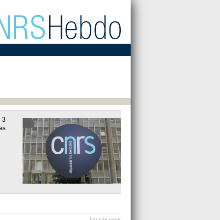
 3
es
haut de page