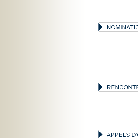

NOMINATIO

RENCONTR

APPELS D