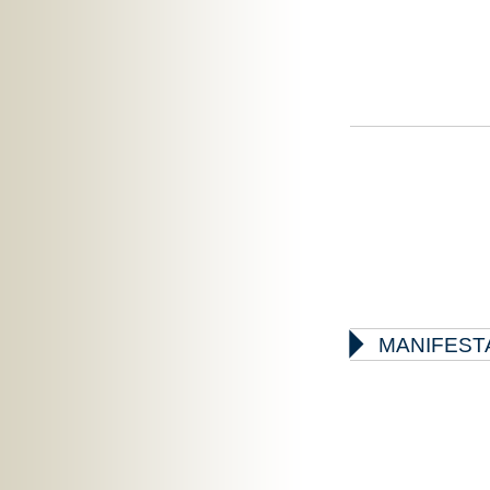

MANIFEST