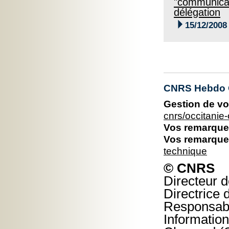
"communicat
délégation

15/12/2008
CNRS Hebdo O
Gestion de vo
cnrs/occitani
Vos remarques
Vos remarques
technique
© CNRS
Directeur d
Directrice 
Responsable
Information