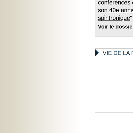
conférences 
son
40e anni
spintronique
"
Voir le dossi

VIE DE L