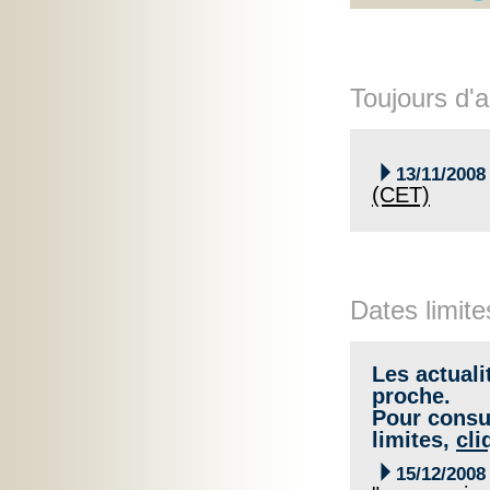
Toujours d'a

13/11/2008
(CET)
Dates limite
Les actuali
proche.
Pour consul
limites,
cli

15/12/2008