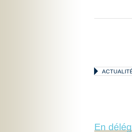

ACTUALIT
En délég