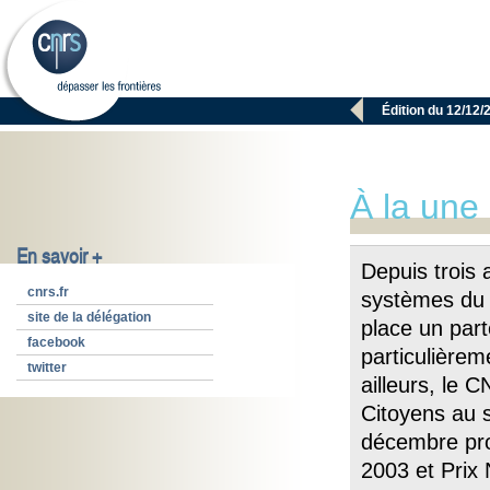

Édition du 12/12/
À la une
En savoir +
Depuis trois 
cnrs.fr
systèmes du 
site de la délégation
place un part
facebook
particulièrem
twitter
ailleurs, le
Citoyens au s
décembre proc
2003 et Prix 