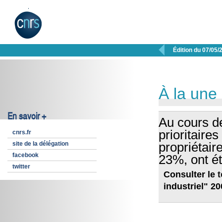

Édition du 07/05/
À la une
En savoir +
Au cours d
prioritaire
cnrs.fr
site de la délégation
propriétair
facebook
23%, ont ét
twitter
Consulter le
industriel" 2