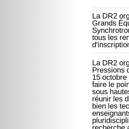
La DR2 orga
Grands Équ
Synchrotro
tous les re
d'inscripti
La DR2 org
Pressions q
15 octobre 
faire le po
sous haute
réunir les 
bien les te
enseignants
pluridiscipl
recherche 