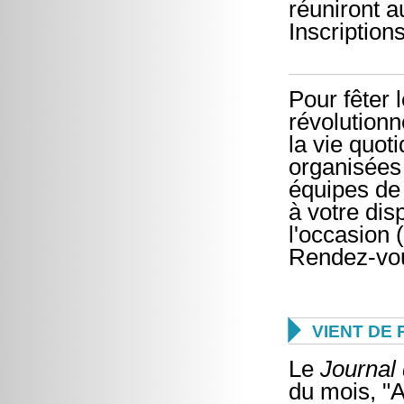
réuniront 
Inscription
Pour fêter 
révolutionn
la vie quot
organisées
équipes de
à votre dis
l'occasion (
Rendez-vou

VIENT DE 
Le
Journa
du mois, "A