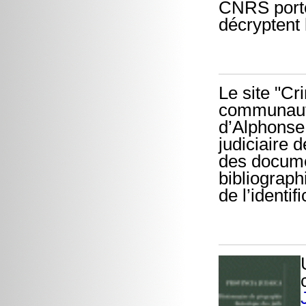
CNRS porte
décryptent 
Le site "Cr
communauté
d’Alphonse B
judiciaire d
des docume
bibliograph
de l’identi