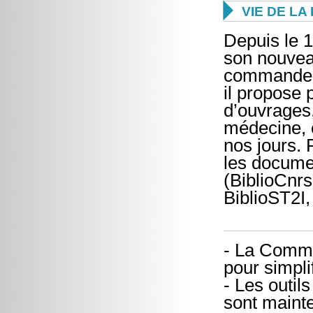

VIE DE L
Depuis le 1
son nouveau
commande d
il propose 
d’ouvrages,
médecine, 
nos jours. 
les documen
(BiblioCnrs
BiblioST2I,
- La Commi
pour simpl
- Les outi
sont mainte