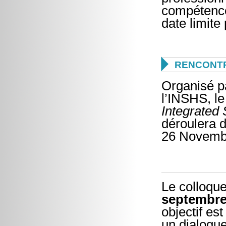
compétence
date limite

RENCONTR
Organisé pa
l’INSHS, l
Integrated
déroulera d
26 Novemb
Le colloqu
septembre
objectif es
un dialogue