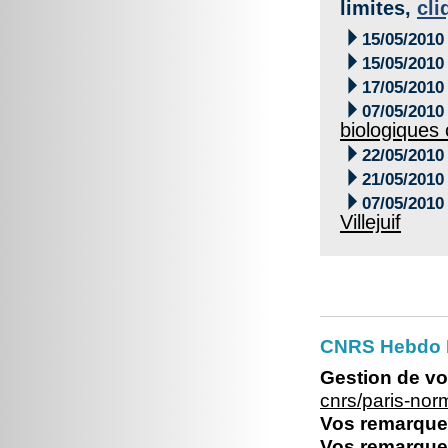
limites,
cli

15/05/2010

15/05/2010

17/05/2010

07/05/2010
biologiques

22/05/2010

21/05/2010

07/05/2010
Villejuif
CNRS Hebdo 
Gestion de vo
cnrs/paris-no
Vos remarques
Vos remarques