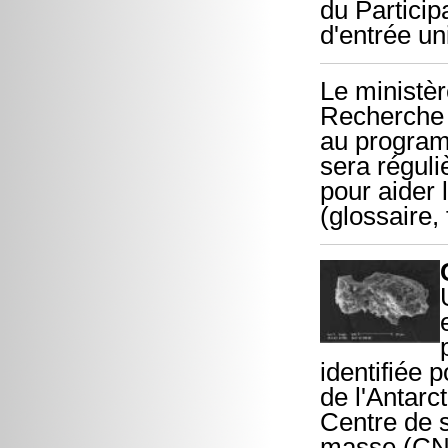
du Particip
d'entrée u
Le ministèr
Recherche 
au program
sera réguli
pour aider 
(glossaire,
identifiée 
de l'Antar
Centre de s
masse (CNR