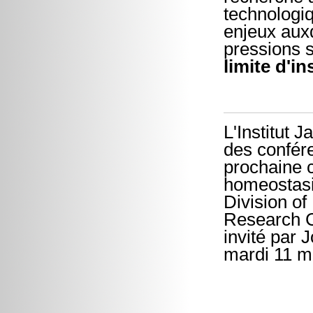
technologiq
enjeux aux
pressions s
limite d'in
L'Institut
des confére
prochaine c
homeostasis
Division o
Research Ce
invité par 
mardi 11 m