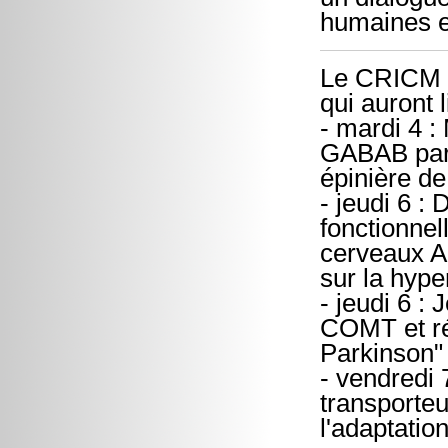
humaines e
Le CRICM s
qui auront 
- mardi 4 :
GABAB par 
épinière de
- jeudi 6 :
fonctionne
cerveaux A
sur la hype
- jeudi 6 :
COMT et ré
Parkinson" 
- vendredi
transporteu
l'adaptati