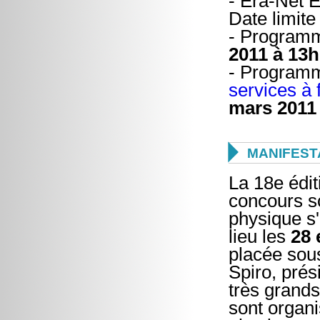
- Era-Net
Date limite
- Progra
2011 à 13h
- Progra
services à f
mars 2011

MANIFEST
La 18e édi
concours s
physique s
lieu les
28 
placée sous
Spiro, prés
très grand
sont organi