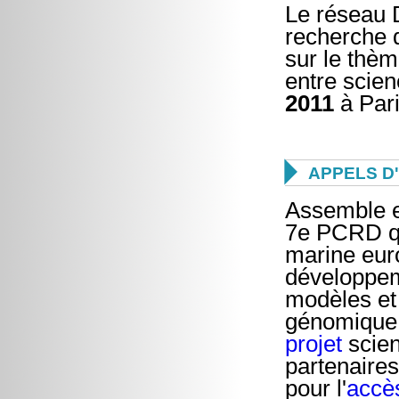
Le réseau 
recherche 
sur le thèm
entre scien
2011
à Pari

APPELS D
Assemble es
7e PCRD qu
marine eur
développem
modèles et 
génomique 
projet
scien
partenaires
pour l'
accè