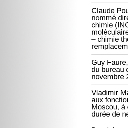
Claude Pou
nommé direc
chimie (INC
moléculaire
– chimie th
remplaceme
Guy Faure,
du bureau 
novembre 2
Vladimir Ma
aux foncti
Moscou, à 
durée de n