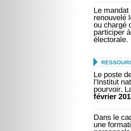
Le mandat 
renouvelé 
ou chargé 
participer à
électorale.

RESSOUR
Le poste de
l'Institut 
pourvoir. L
février 20
Dans le cad
une formati