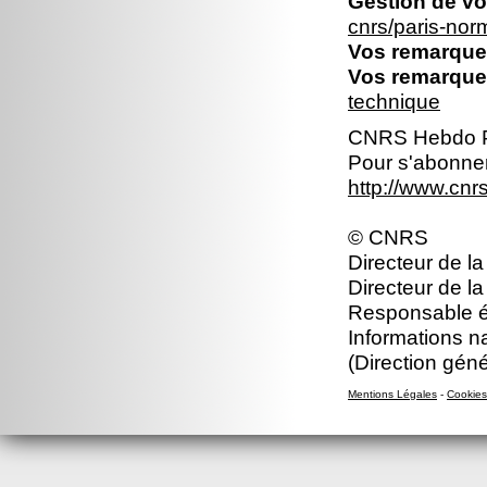
Gestion de vo
cnrs/paris-no
Vos remarques
Vos remarques
technique
CNRS Hebdo P
Pour s'abonner
http://www.cn
© CNRS
Directeur de la
Directeur de la
Responsable éd
Informations n
(Direction gén
Mentions Légales
-
Cookies