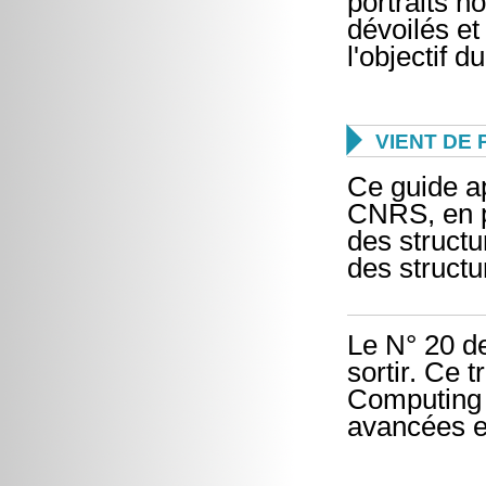
portraits no
dévoilés et
l'objectif 

VIENT DE 
Ce guide ap
CNRS, en pr
des struct
des structu
Le N° 20 d
sortir. Ce t
Computing 
avancées e