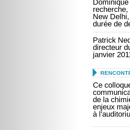
Dominique 
recherche,
New Delhi,
durée de d
Patrick Ne
directeur 
janvier 20

RENCONTR
Ce colloque
communicat
de la chimi
enjeux maje
à l'audito