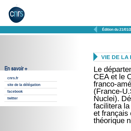

Édition du 21/01/

VIE DE L
En savoir +
Le départe
CEA et le C
cnrs.fr
franco-amé
site de la délégation
(France-U.S
facebook
Nuclei). Dé
twitter
facilitera 
et français
théorique n