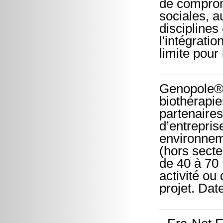
de comprom
sociales, a
disciplines
l'intégrati
limite pour 
Genopole®,
biothérapie
partenaires
d’entrepris
environnem
(hors secte
de 40 à 70 
activité ou
projet. Date