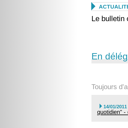

ACTUALIT
Le bulletin
En délég
Toujours d'a

14/01/2011
quotidien" -