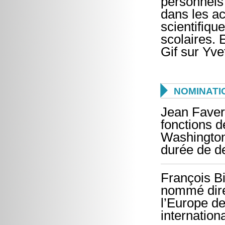
personnels 
dans les ac
scientifiqu
scolaires. 
Gif sur Yvet

NOMINATI
Jean Favero
fonctions 
Washington
durée de d
François Bi
nommé direc
l’Europe de
internation