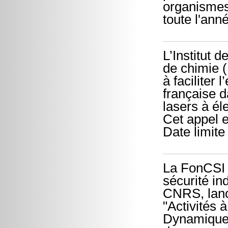
organismes
toute l'ann
L’Institut d
de chimie (
à faciliter
française 
lasers à él
Cet appel e
Date limite
La FonCSI 
sécurité in
CNRS, lanc
"Activités 
Dynamique 