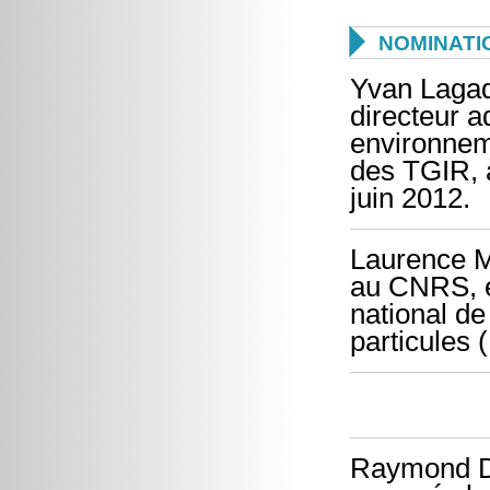

NOMINATI
Yvan Lagad
directeur ad
environneme
des TGIR, à
juin 2012.
Laurence M
au CNRS, es
national de
particules 
Raymond Du