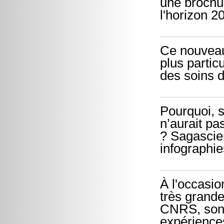
une brochur
l'horizon 2
Ce nouveau
plus partic
des soins 
Pourquoi, sa
n’aurait pa
? Sagascie
infographie
À l'occasio
très grande
CNRS, son 
expérience