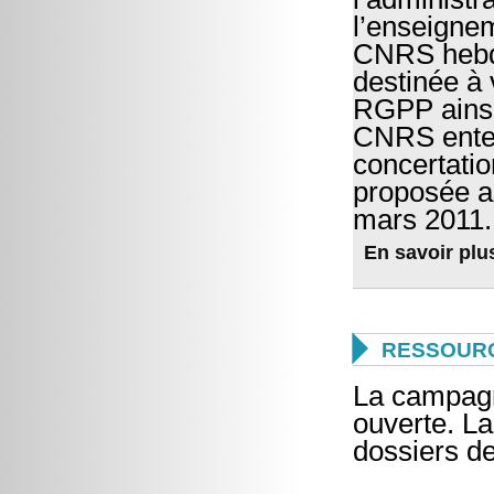
l’enseigne
CNRS hebdo
destinée à 
RGPP ainsi 
CNRS enten
concertatio
proposée au
mars 2011.
En savoir plu

RESSOUR
La campagn
ouverte. La
dossiers de