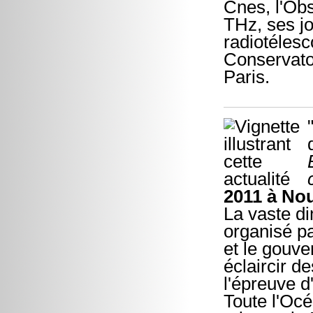
Cnes, l'Ob
THz, ses jo
radiotélesc
Conservatoi
Paris.
2011 à N
La vaste d
organisé p
et le gouv
éclaircir d
l'épreuve 
Toute l'Océ