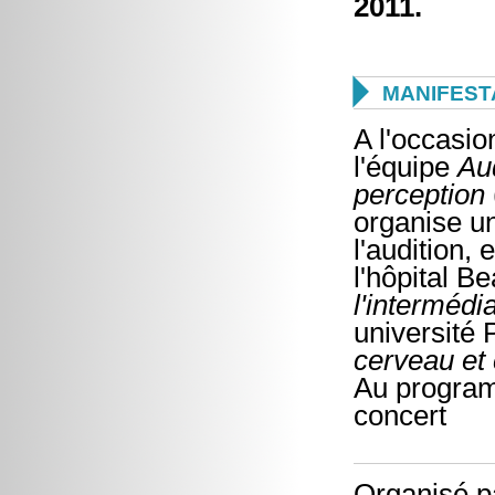
2011.

MANIFEST
A l'occasio
l'équipe
Aud
perception
organise un
l'audition,
l'hôpital Be
l'intermédia
université 
cerveau et 
Au program
concert
Organisé p