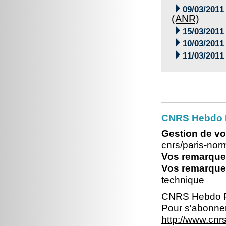

09/03/2011
(ANR)

15/03/2011

10/03/2011

11/03/2011
CNRS Hebdo 
Gestion de vo
cnrs/paris-no
Vos remarques
Vos remarques
technique
CNRS Hebdo P
Pour s'abonner
http://www.cn