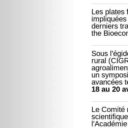
Les plates
impliquées 
derniers tr
the Bioeco
Sous l'égid
rural (CIGR
agroaliment
un symposi
avancées te
18 au 20 av
Le Comité n
scientifiqu
l'Académie 