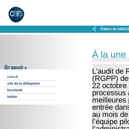

Édition du 04/03/
À la une
En savoir +
L’audit de 
(RGPP) des
cnrs.fr
site de la délégation
22 octobre
facebook
processus a
twitter
meilleures 
entrée dans
au mois de
l’équipe pi
l’administr