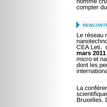
nommé char
compter du

RENCONTR
Le réseau n
nanotechno
CEA Leti, o
mars 2011
micro et na
dont les pe
internationa
La confére
scientifiqu
Bruxelles. D