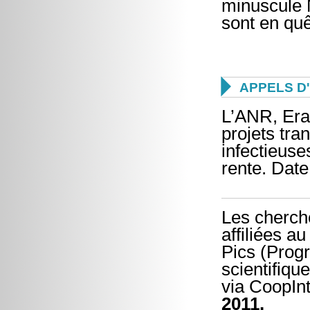
minuscule N
sont en quêt

APPELS D
L’ANR, Era
projets tr
infectieus
rente. Date
Les cherch
affiliées 
Pics (Prog
scientifiqu
via CoopInt
2011.