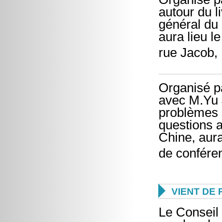
autour du l
général du 
aura lieu l
rue Jacob, 
Organisé p
avec M.Yu J
problèmes s
questions 
Chine, aura
de conféren

VIENT DE 
Le Conseil 