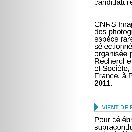
candidatur
CNRS Image
des photogr
espèce rar
sélectionn
organisée 
Recherche 
et Société,
France, à P
2011
.

VIENT DE 
Pour célébr
supraconduc