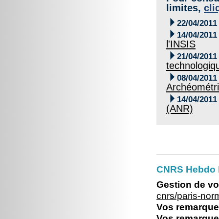
limites,
cli

22/04/2011

14/04/2011
l'INSIS

21/04/2011
technologiq

08/04/2011
Archéométr

14/04/2011
(ANR)
CNRS Hebdo 
Gestion de vo
cnrs/paris-no
Vos remarques
Vos remarques