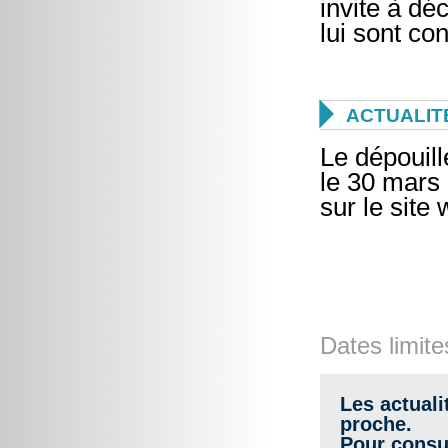
invite à dé
lui sont co

ACTUALIT
Le dépouill
le 30 mars 
sur le site
Dates limite
Les actuali
proche.
Pour consul