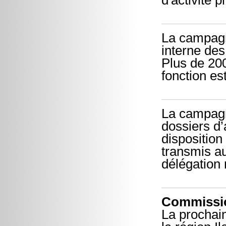
d'activité p
La campagn
interne de
Plus de 200
fonction es
La campagn
dossiers d’
disposition
transmis a
délégation 
Commissio
La prochai