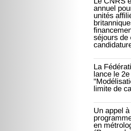
Le CNRS et 
annuel pou
unités affi
britannique
financement
séjours de
candidatur
La Fédérati
lance le 2
"Modélisati
limite de c
Un appel à 
programme 
en métrolo