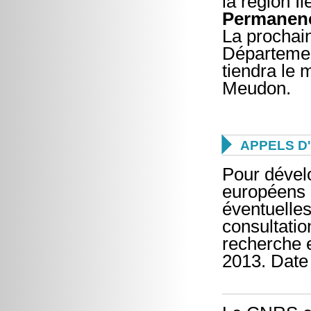
la région I
Permanenc
La prochai
Départemen
tiendra le
Meudon.

APPELS D
Pour dével
européens 
éventuelle
consultatio
recherche e
2013. Date 