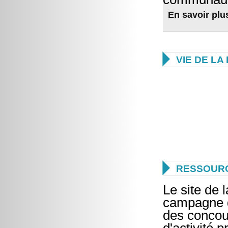
En savoir plu

VIE DE L

RESSOUR
Le site de 
campagne d
des concour