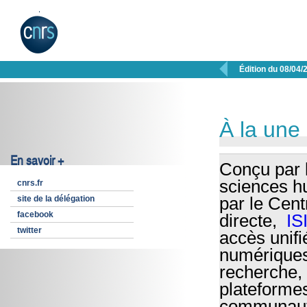

Édition du 08/04/
À la une
En savoir +
Conçu par 
sciences h
cnrs.fr
site de la délégation
par le Cent
facebook
directe,
I
twitter
accès unifi
numériques,
recherche, 
plateformes
communauté 