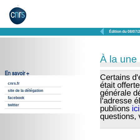

Édition du 08/07/
À la une
En savoir +
Certains d'e
était offer
cnrs.fr
site de la délégation
générale d
facebook
l'adresse 
twitter
publions
ic
questions,