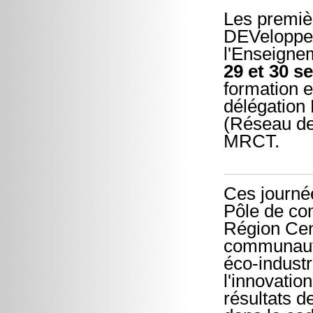
Les premièr
DEVeloppem
l'Enseignem
29 et 30 s
formation e
délégation
(Réseau de
MRCT.
Ces journé
Pôle de co
Région Cen
communauté
éco-industr
l'innovation
résultats d