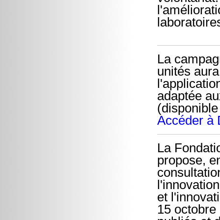
l'améliorat
laboratoire
La campag
unités aura
l'applicati
adaptée au
(disponible
Accéder à 
La Fondati
propose, e
consultatio
l'innovatio
et l'innova
15 octobre 