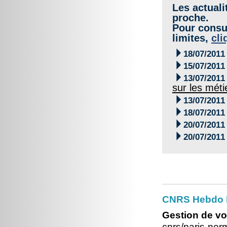
Les actuali
proche.
Pour consul
limites,
cli

18/07/2011

15/07/2011

13/07/2011
sur les méti

13/07/2011

18/07/2011

20/07/2011

20/07/2011
CNRS Hebdo 
Gestion de vo
cnrs/paris-no