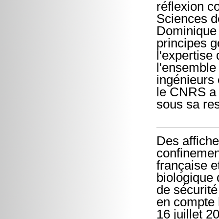
réflexion co
Sciences d
Dominique W
principes 
l'expertis
l'ensemble
ingénieurs 
le CNRS a h
sous sa res
Des affiche
confinemen
française e
biologique 
de sécurité
en compte l
16 juillet 