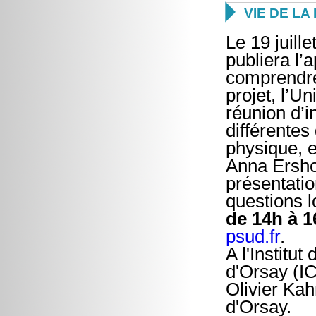

VIE DE L
Le 19 juil
publiera l
comprendre
projet, l’U
réunion d’i
différentes 
physique, e
Anna Ersho
présentatio
questions l
de 14h à 1
psud.fr
.
A l'Institu
d'Orsay (I
Olivier Ka
d'Orsay.