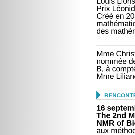
Louis Lion
Prix Léoni
Créé en 200
mathématic
des mathém
Mme Christ
nommée dél
B, à compt
Mme Lilian

RENCONTR
16 septem
The 2nd M
NMR of Bio
aux méthode