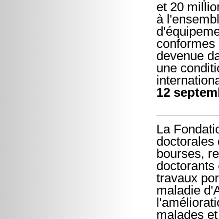
et 20 milli
à l'ensembl
d'équipemen
conformes a
devenue dan
une conditi
internation
12 septem
La Fondati
doctorales
bourses, re
doctorants 
travaux por
maladie d'
l'améliorat
malades et 