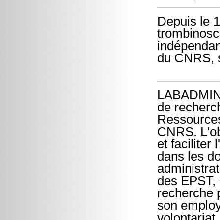
Depuis le 1e
trombinosc
indépendant
du CNRS, s
LABADMIN (
de recherc
Ressources
CNRS. L'ob
et faciliter
dans les d
administrat
des EPST, d
recherche p
son employ
volontariat