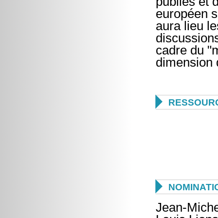
publiés et
européen s
aura lieu l
discussions
cadre du "m
dimension 

RESSOUR

NOMINATI
Jean-Miche