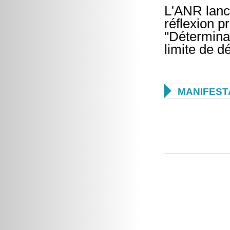
L'ANR lance
réflexion p
"Détermina
limite de d

MANIFEST