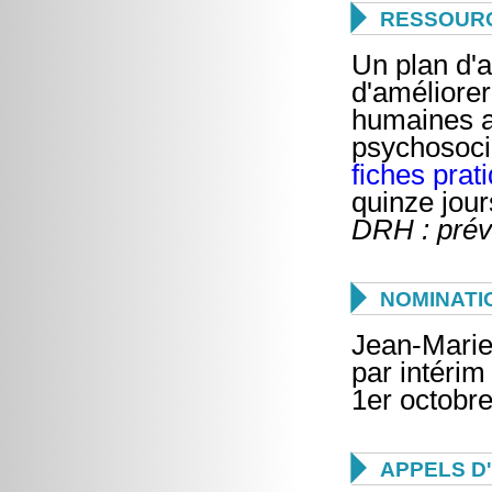

RESSOUR
Un plan d'
d'améliorer
humaines au
psychosoci
fiches prat
quinze jour
DRH : prév

NOMINATI
Jean-Marie
par intérim
1er octobre

APPELS D