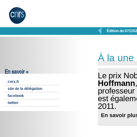

Édition du 07/10/
À la une
En savoir +
Le prix No
Hoffmann
cnrs.fr
site de la délégation
professeur 
facebook
est égalem
twitter
2011.
En savoir plu