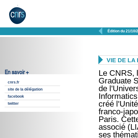

Édition du 21/10/

VIE DE L
En savoir +
Le CNRS, l
Graduate S
cnrs.fr
de l'Univers
site de la délégation
Informatics
facebook
créé l'Unit
twitter
franco-japo
Paris. Cett
associé (L
ses thémat