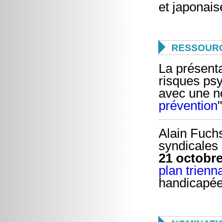
et japonais

RESSOUR
La présent
risques ps
avec une no
prévention
"
Alain Fuch
syndicales 
21 octobr
plan trienn
handicapé