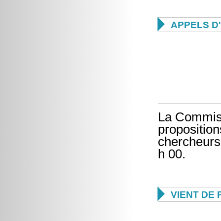

APPELS D
La Commiss
proposition
chercheurs
h 00.

VIENT DE 