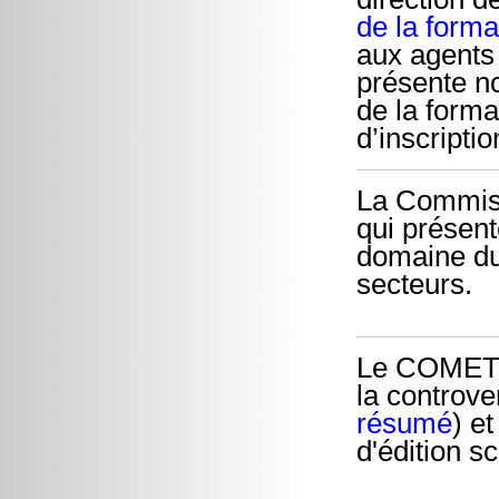
de la form
aux agents 
présente no
de la form
d’inscripti
La Commiss
qui présent
domaine du
secteurs.
Le COMETS 
la controve
résumé
) e
d'édition sc