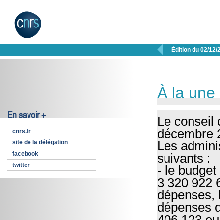

Édition du 02/12/
À la une
En savoir +
Le conseil 
décembre 
cnrs.fr
site de la délégation
Les adminis
facebook
suivants :
twitter
- le budget
3 320 922 6
dépenses, h
dépenses de
406 123 eu