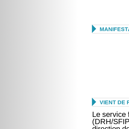

MANIFEST

VIENT DE 
Le service 
(DRH/SFIP) 
direction 