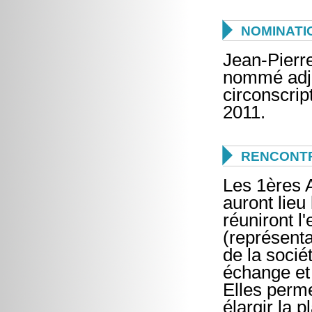

NOMINATI
Jean-Pierr
nommé adjo
circonscri
2011.

RENCONTR
Les 1ères A
auront lieu
réuniront l
(représenta
de la sociét
échange et
Elles perme
élargir la 