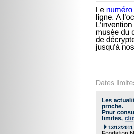
Le
numéro
ligne. A l'o
L'inventio
musée du q
de décrypte
jusqu'à nos
Dates limite
Les actuali
proche.
Pour consul
limites,
cli

13/12/2011
Fondation N