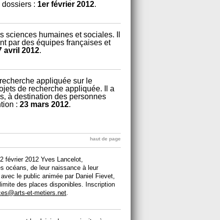
 dossiers :
1er février 2012
.
es sciences humaines et sociales. Il
nt par des équipes françaises et
7 avril 2012
.
 recherche appliquée sur le
ojets de recherche appliquée. Il a
s, à destination des personnes
tion :
23 mars 2012
.
haut de page
 2 février 2012 Yves Lancelot,
s océans, de leur naissance à leur
e avec le public animée par Daniel Fievet,
 limite des places disponibles. Inscription
ces@arts-et-metiers.net
.