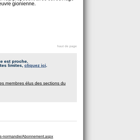
oeuvre gionienne.
haut de page
te est proche.
tes limites,
cliquez ici
.
des membres élus des sections du
paris-normandie/Abonnement.aspx