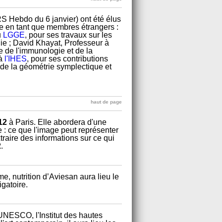
RS Hebdo du 6 janvier) ont été élus
 en tant que membres étrangers :
u
LGGE
, pour ses travaux sur les
gie ; David Khayat, Professeur à
 de l'immunologie et de la
 à
l'IHES
, pour ses contributions
de la géométrie symplectique et
haut de page
012
à Paris. Elle abordera d'une
 : ce que l'image peut représenter
raire des informations sur ce qui
2
.
e, nutrition d’Aviesan aura lieu le
igatoire.
UNESCO, l'Institut des hautes