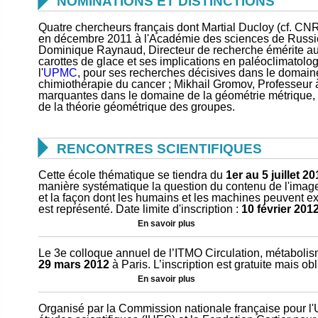

NOMINATIONS ET DISTINCTIONS
Quatre chercheurs français dont Martial Ducloy (cf. CN
en décembre 2011 à l'Académie des sciences de Russie
Dominique Raynaud, Directeur de recherche émérite a
carottes de glace et ses implications en paléoclimatolo
l'
UPMC
, pour ses recherches décisives dans le domaine
chimiothérapie du cancer ; Mikhail Gromov, Professeur
marquantes dans le domaine de la géométrie métrique, 
de la théorie géométrique des groupes.

RENCONTRES SCIENTIFIQUES
Cette école thématique se tiendra du
1er au 5 juillet 2
manière systématique la question du contenu de l'image
et la façon dont les humains et les machines peuvent ext
est représenté. Date limite d'inscription :
10 février 201
En savoir plus
Le 3e colloque annuel de l’ITMO Circulation, métabolism
29 mars 2012
à Paris. L’inscription est gratuite mais obl
En savoir plus
Organisé par la Commission nationale française pour l'