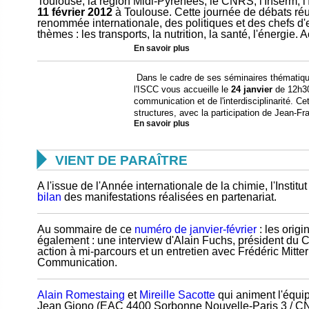
Toulouse, la région Midi-Pyrénées, le CNRS, l'Inserm, l'
11 février 2012
à Toulouse. Cette journée de débats réu
renommée internationale, des politiques et des chefs d'
thèmes : les transports, la nutrition, la santé, l'énergie. A
En savoir plus
Dans le cadre de ses séminaires thématiqu
l'ISCC vous accueille le
24 janvier
de 12h30
communication et de l'interdisciplinarité. Ce
structures, avec la participation de Jea
En savoir plus

VIENT DE PARAÎTRE
A l'issue de l'Année internationale de la chimie, l'Insti
bilan
des manifestations réalisées en partenariat.
Au sommaire de ce
numéro de janvier-février
: les origi
également : une interview d'Alain Fuchs, président du 
action à mi-parcours et un entretien avec Frédéric Mitter
Communication.
Alain Romestaing
et
Mireille Sacotte
qui animent l'équi
Jean Giono (EAC 4400 Sorbonne Nouvelle-Paris 3 / CN