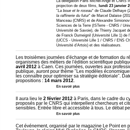
La délégation Paris Michel-Ange et CNRS Ima
projection de deux films,
lundi 23 janvier 
"
La boue et le roseau
" de Claude Delhaye (2
la raffinerie du futur
" de Marcel Dalaise (201
Manceau (CNRS) et de Alexandre Simionovici 
Sciences de la Terre (ISTerre - CNRS / Uni
Université de Savoie), de Thierry Jacquet de
de Franck Dumeignil (Université Lille 1) de 
(UCCS - Université Lille 1 / CNRS / ENS Chim
Université d’Artois) et des réalisateurs.
Les troisièmes journées d'échange et de formation du rés
organismes des métiers de l'édition scientifique publiqu
avril 2012
à Caen. Ces journées, ouvertes aux profession
publique, auront pour thème "Les modèles économiques d
les connaître pour optimiser sa stratégie éditoriale". Da
propositions :
14 mars 2012
.
En savoir plus
Il aura lieu le
2 février 2012
à Paris, dans le cadre du c
proposés par le CNRS qui interpellent chercheurs et cit
sensibles. Entrée libre et accessible à tous. Le débat pe
En savoir plus
Cet événement, organisé par le magazine Le Point en par