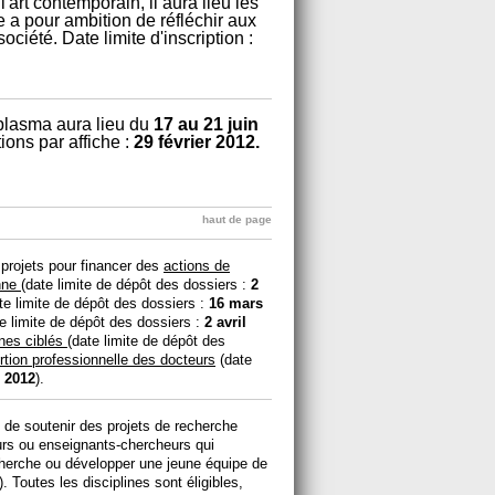
'art contemporain, il aura lieu les
e a pour ambition de réfléchir aux
ciété. Date limite d'inscription :
plasma aura lieu du
17 au 21 juin
ions par affiche :
29 février 2012.
haut de page
 projets pour financer des
actions de
enne
(date limite de dépôt des dossiers :
2
te limite de dépôt des dossiers :
16 mars
te limite de dépôt des dossiers :
2 avril
ines ciblés
(date limite de dépôt des
ertion professionnelle des docteurs
(date
 2012
).
de soutenir des projets de recherche
urs ou enseignants-chercheurs qui
cherche ou développer une jeune équipe de
 Toutes les disciplines sont éligibles,