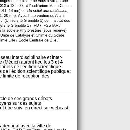
ges ont le plaisir de vous inviter à une
2012
à 13 h 00, à l'auditorium Marie-Curie :
011, 18 mn) et "
Du soleil aux molécules,
1, 20 mn). Avec l’intervention de Alain
(Université Grenoble 1) de l’Institut des
versité Grenoble 1 / IRD / IFSSTAR /
 la société Phytores­tore (sous réserve),
l’Unité de Catalyse et Chimie du Solide
ie Lille / Ecole Centrale de Lille /
eau interdisciplinaire et inter-
e (Médici) auront lieu les
3 et 4
nels de l'édition scientifique
e l'édition scientifique publique :
te limite de réception des
ycle de ces grands débats
oyens sur des sujets
ut être suivi en direct sur webcast.
tenariat avec la ville de