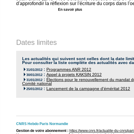
d'approfondir la réflexion sur l'écriture du corps dans l'
En savoir plus
Dates limites
Les actualités qui suivent sont celles dont la date limi
Pour consulter la liste complète des actualités avec da
:
Programmes ANR 2012

31/01/2012
:
Appel à projets KAKSIN 2012

30/01/2012
:
Élections pour le renouvellement du mandat 

31/01/2012
Comité national
:
Lancement de la campagne d'éméritat 2012

25/01/2012
CNRS Hebdo Paris Normandie
Gestion de votre abonnement :
https://www.cnrs.fr/actualite-du-cnrs/