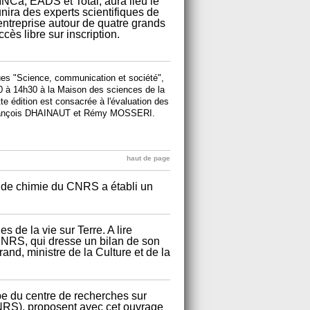
INCa, EADS et Total, aura lieu le
nira des experts scientifiques de
entreprise autour de quatre grands
ccès libre sur inscription.
es "Science, communication et société",
 à 14h30 à la Maison des sciences de la
tte édition est consacrée à l'évaluation des
n-François DHAINAUT et Rémy MOSSERI.
haut de page
tut de chimie du CNRS a établi un
nes de la vie sur Terre. A lire
CNRS, qui dresse un bilan de son
rand, ministre de la Culture et de la
pe du centre de recherches sur
RS), proposent avec cet ouvrage