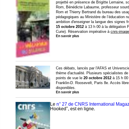
projetté en présence de Brigitte Lemaine, s
Rom, Bénédicte Labaume, professeur sourde
Rom et Thierry Bertrand du bureau des usa
pédagogiques au Ministère de l’éducation 
ambition d'enseigner la langue des signes fr
15 octobre 2012
à 13 h 00 à la délégation 
Curie). Réservation impérative à
cnrs-image
En savoir plus
Ces débats, lancés par l'AFAS et Universci
thème d'actualité. Plusieurs spécialistes de 
points de vue le
20 octobre 2012
à 15 h 00
Franklin-D. Roosevelt, Paris 8e. Accès libre 
disponibles.
En savoir plus
Le
n° 27 de CNRS International Maga
Hooked", est en ligne.