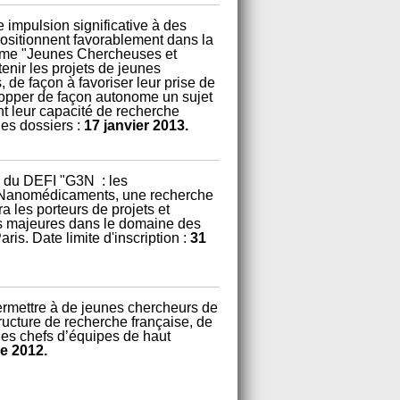
impulsion significative à des
 positionnent favorablement dans la
amme "Jeunes Chercheuses et
nir les projets de jeunes
de façon à favoriser leur prise de
elopper de façon autonome un sujet
nt leur capacité de recherche
des dossiers :
17 janvier 2013.
ue du DEFI "G3N : les
 Nanomédicaments, une recherche
a les porteurs de projets et
ues majeures dans le domaine des
aris. Date limite d'inscription :
31
permettre à de jeunes chercheurs de
ructure de recherche française, de
 des chefs d’équipes de haut
e 2012.