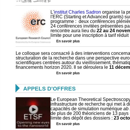
L'
institut Charles Sadron
organise la p
l'ERC (Starting et Advanced grants) su
programme : deux conférences plénière
24 conférences invitées présentées pa
rencontre aura lieu du
22 au 24 nove
limite pour une inscription à tarif réduit
En savoir plu
s
Le colloque sera consacré à des interventions concernan
structuration de la recherche dans une perspective eur
scientifiques centrées autour du vieillissement, thémati
financements horizon 2020. Il se déroulera le
11 décem
En savoir plus

APPELS D'OFFRES
Le European Theoretical Spectroscopy 
infrastructure de recherche qui met à di
capacités de simulation numérique
ab 
de plus de 200 théoriciens de 13 pays
limite des dépôt des dossiers :
23 oct
En savoir plus