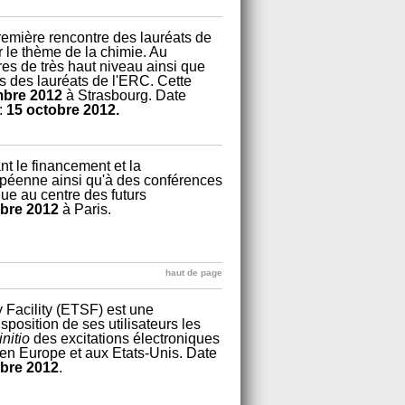
remière rencontre des lauréats de
r le thème de la chimie. Au
s de très haut niveau ainsi que
s des lauréats de l'ERC. Cette
mbre 2012
à Strasbourg. Date
 :
15 octobre 2012.
t le financement et la
opéenne ainsi qu'à des conférences
que au centre des futurs
bre 2012
à Paris.
haut de page
Facility (ETSF) est une
sposition de ses utilisateurs les
initio
des excitations électroniques
 en Europe et aux Etats-Unis. Date
obre 2012
.