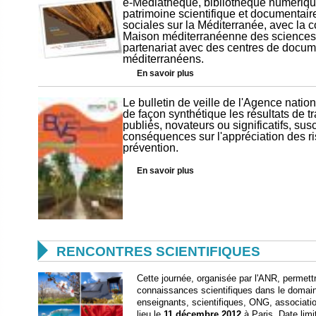
e-Médiathèque, bibliothèque numérique 
patrimoine scientifique et documentai
sociales sur la Méditerranée, avec la c
Maison méditerranéenne des science
partenariat avec des centres de docum
méditerranéens.
En savoir plus
Le bulletin de veille de l'Agence natio
de façon synthétique les résultats de 
publiés, novateurs ou significatifs, sus
conséquences sur l'appréciation des ri
prévention.
En savoir plus

RENCONTRES SCIENTIFIQUES
Cette journée, organisée par l'ANR, permettr
connaissances scientifiques dans le domain
enseignants, scientifiques, ONG, association
lieu le
11 décembre 2012
à Paris. Date limit