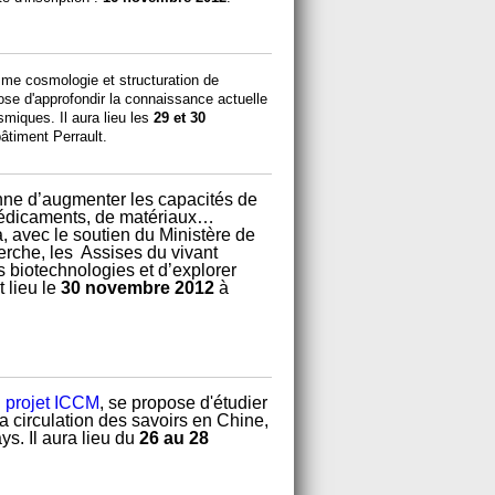
amme cosmologie et structuration de
pose d'approfondir la connaissance actuelle
smiques. Il aura lieu les
29 et 30
bâtiment Perrault.
onne d’augmenter les capacités de
 médicaments, de matériaux…
 avec le soutien du Ministère de
erche, les Assises du vivant
 biotechnologies et d’explorer
t lieu le
30 novembre 2012
à
u
projet ICCM
, se propose d'étudier
 la circulation des savoirs en Chine,
s. Il aura lieu du
26 au 28