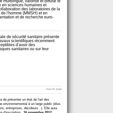
multilingue, valorise et diffuse le
re en sciences humaines et
ollaboration des laboratoires de la
s de l'homme (MMSH) et en
entation et de recherche euro-
nale de sécurité sanitaire présente
travaux scientifiques récemment
ceptibles d'avoir des
sques sanitaires ou sur leur
haut de page
a de présenter un état de l'art des
e environnemental à un large public (élus,
s, entreprises, décideurs...). Elle aura
e d'inscription :
16 novembre 2012
.