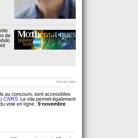
ille
es de
ebdo
ont
haut de page
nts au concours, sont accessibles
du CNRS
. Le site permet également
du vote en ligne :
9 novembre