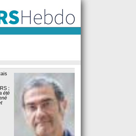
çais
NRS :
a été
mené
t