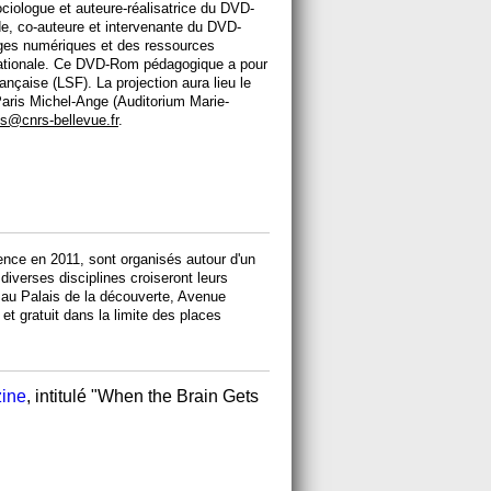
ociologue et auteure-réalisatrice du DVD-
, co-auteure et intervenante du DVD-
ges numériques et des ressources
nationale. Ce DVD-Rom pédagogique a pour
ançaise (LSF). La projection aura lieu le
Paris Michel-Ange (Auditorium Marie-
s@cnrs-bellevue.fr
.
ence en 2011, sont organisés autour d'un
diverses disciplines croiseront leurs
 au Palais de la découverte, Avenue
et gratuit dans la limite des places
zine
, intitulé "When the Brain Gets