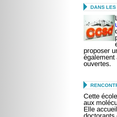

DANS LES 
proposer un
également à
ouvertes.

RENCONTR
Cette école
aux molécu
Elle accuei
doctorants 