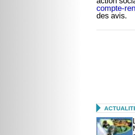
action soci
compte-re
des avis.

ACTUALIT