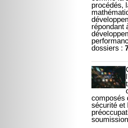
procédés, l
mathématiq
développem
répondant à
développem
performanc
dossiers :
composés de
sécurité et
préoccupati
soumission