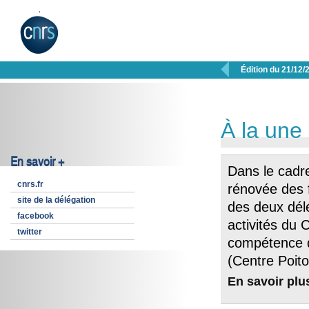

Édition du 21/12/
À la une
En savoir +
Dans le cadr
cnrs.fr
rénovée des 
site de la délégation
des deux délé
facebook
activités du 
twitter
compétence d
(Centre Poit
En savoir plu