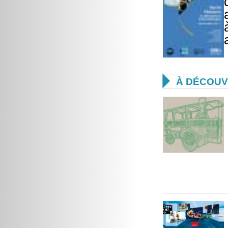

À DÉCOUV