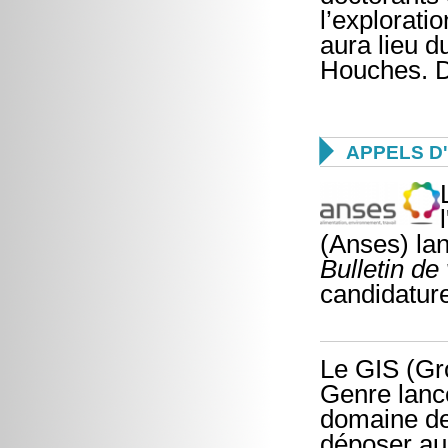
l’explorat
aura lieu 
Houches. Da

APPELS D
(Anses) lan
Bulletin de 
candidatur
Le GIS (Gro
Genre lanc
domaine de
déposer au 