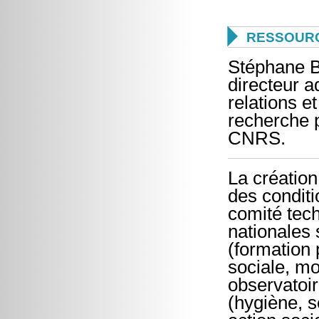

RESSOURC
Stéphane B
directeur a
relations et
recherche p
CNRS.
La création
des conditi
comité tech
nationales 
(formation 
sociale, mo
observatoir
(hygiène, s