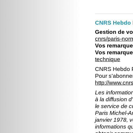
CNRS Hebdo 
Gestion de vo
cnrs/paris-no
Vos remarques
Vos remarques
technique
CNRS Hebdo P
Pour s'abonner
http://www.cn
Les information
à la diffusion 
le service de 
Paris Michel-An
janvier 1978, v
informations q