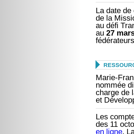
La date de 
de la Missi
au défi Tr
au
27 mars
fédérateurs

RESSOURC
Marie-Franç
nommée dire
charge de 
et Développ
Les compte
des 11 oct
en ligne
. L