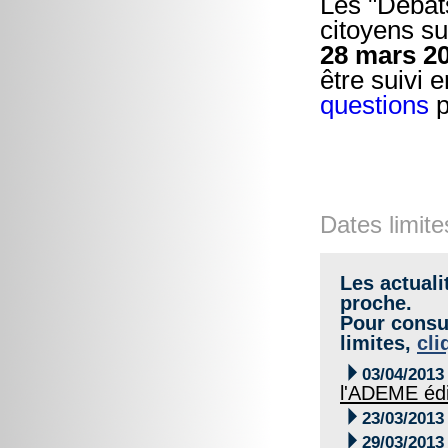
Les "Débats
citoyens su
28 mars 2
être suivi 
questions
p
Dates limite
Les actuali
proche.
Pour consul
limites,
cli

03/04/2013
l'ADEME édi

23/03/2013

29/03/2013