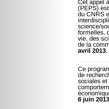
Cet appel à
(PEPS) est 
du CNRS et
interdiscip
science/soc
formelles, 
vie, des sc
de la commu
avril 2013
.
Ce program
de recherch
sociales et
comporteme
économique
6 juin 201