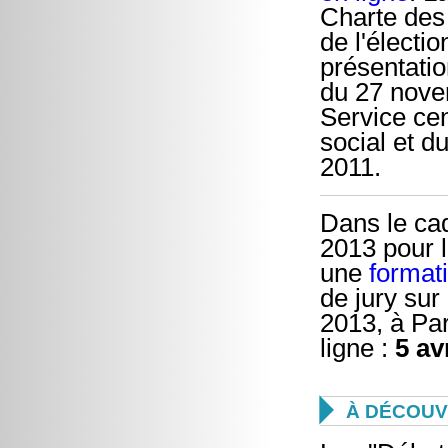
Charte des
de l'électi
présentatio
du 27 nove
Service cen
social et d
2011.
Dans le ca
2013 pour l
une
format
de jury sur 
2013, à Par
ligne :
5 av

À DÉCOUV