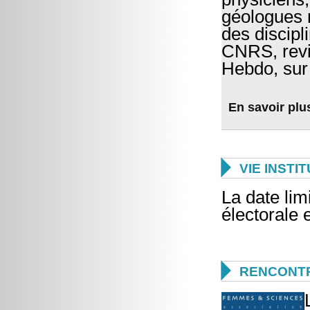
géologues 
des discipl
CNRS, rev
Hebdo, sur 
En savoir plu

VIE INSTI
La date limi
électorale e

RENCONTR