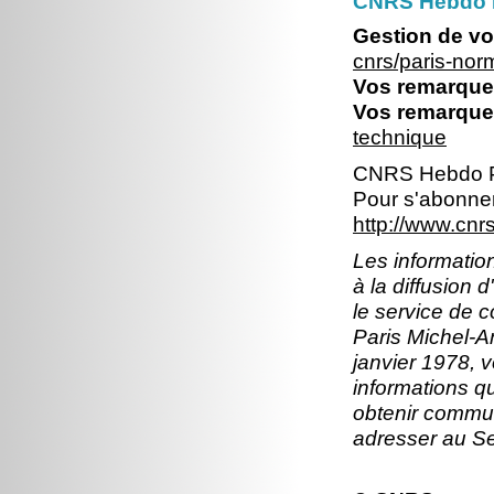
CNRS Hebdo 
Gestion de vo
cnrs/paris-no
Vos remarques
Vos remarques
technique
CNRS Hebdo P
Pour s'abonner
http://www.cn
Les information
à la diffusion 
le service de 
Paris Michel-An
janvier 1978, v
informations q
obtenir commun
adresser au S