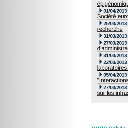
épigénomiq

01/04/2013
Société eur

25/03/2013
recherche

31/03/2013

27/03/2013
d'administr

31/03/2013

22/03/2013
laboratoires

05/04/2013
"Interactio

27/03/2013
sur les infr