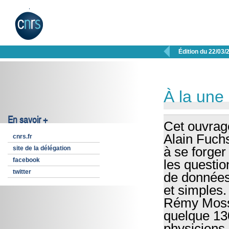

Édition du 22/03/
À la une
En savoir +
Cet ouvrage
Alain Fuchs
cnrs.fr
site de la délégation
à se forger
facebook
les questio
twitter
de données
et simples.
Rémy Mosse
quelque 130
physiciens,