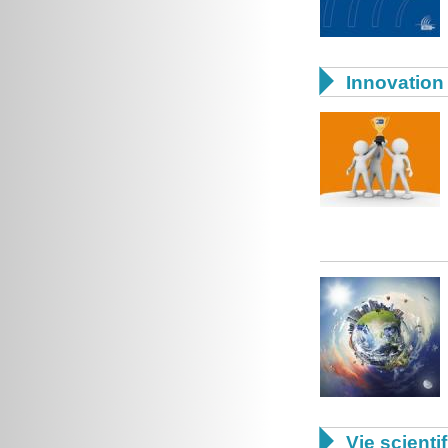

Innovation 

Vie scienti