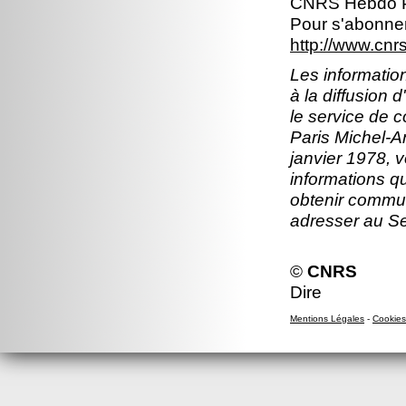
CNRS Hebdo P
Pour s'abonner
http://www.cn
Les information
à la diffusion 
le service de 
Paris Michel-An
janvier 1978, v
informations q
obtenir commun
adresser au S
©
CNRS
Dire
Mentions Légales
-
Cookies