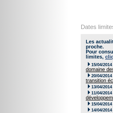
Dates limite
Les actuali
proche.
Pour consul
limites,
cli

15/04/2014
domaine de

20/04/2014
transition é

13/04/2014

11/04/2014
développem

15/04/2014

14/04/2014