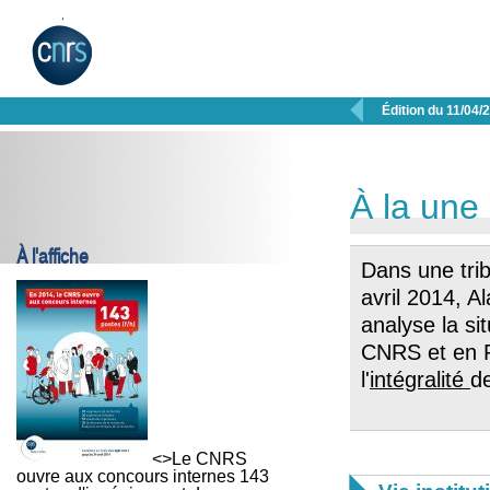

Édition du 11/04/
À la une
À l'affiche
Dans une tri
avril 2014, A
analyse la sit
CNRS et en F
l'
intégralité
d
<>Le CNRS
ouvre aux concours internes 143