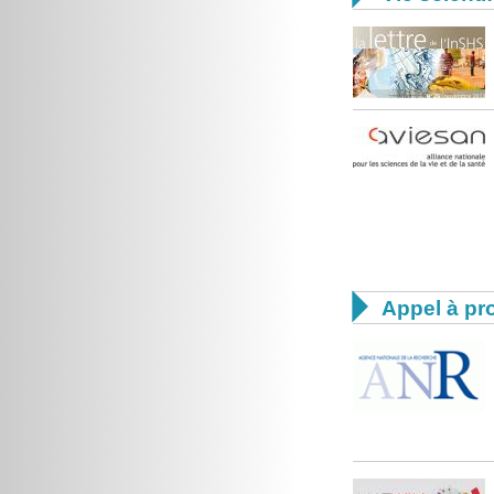

Appel à pro