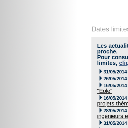
Dates limite
Les actuali
proche.
Pour consul
limites,
cli

31/05/2014

26/05/2014

16/05/2014
"Eole"

16/05/2014
projets thé

28/05/2014
ingénieurs e

31/05/2014