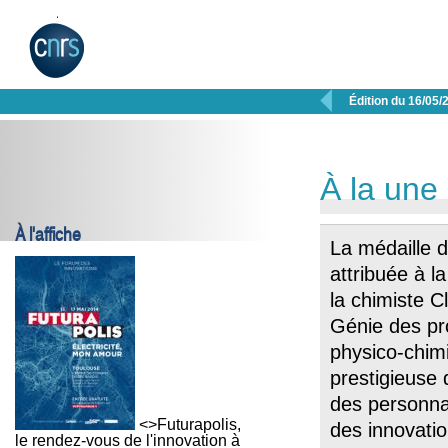

Édition du 16/05/
À la une
À l'affiche
La médaille 
attribuée à l
la chimiste C
Génie des pr
physico-chimi
prestigieuse
des personnal
<>Futurapolis,
des innovati
le rendez-vous de l'innovation à