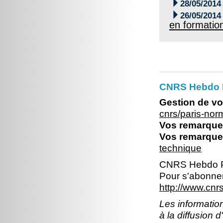

28/05/2014

26/05/2014
en formatio
CNRS Hebdo 
Gestion de vo
cnrs/paris-no
Vos remarques
Vos remarques
technique
CNRS Hebdo P
Pour s'abonner
http://www.cn
Les information
à la diffusion 