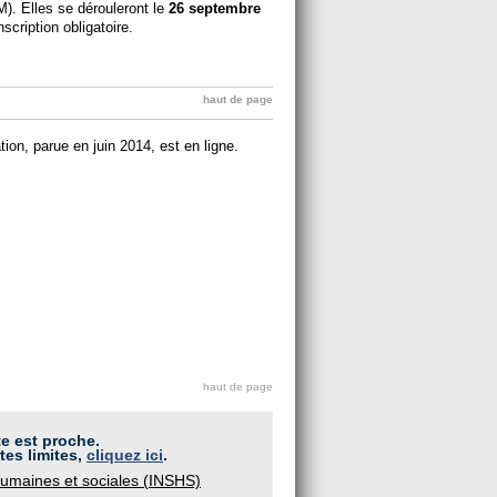
). Elles se dérouleront le
26 septembre
scription obligatoire.
haut de page
tion, parue en juin 2014, est en ligne.
haut de page
te est proche.
tes limites,
cliquez ici
.
s humaines et sociales (INSHS)