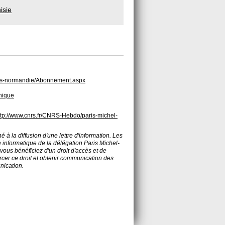
isie
paris-normandie/Abonnement.aspx
hnique
ttp://www.cnrs.fr/CNRS-Hebdo/paris-michel-
é à la diffusion d'une lettre d'information. Les
 informatique de la délégation Paris Michel-
vous bénéficiez d'un droit d'accès et de
rcer ce droit et obtenir communication des
nication.