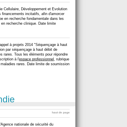
gie Cellulaire, Développement et Evolution
financements incitatifs, afin d'amorcer
uipe en recherche fondamentale dans les
n recherche clinique. Date limite
 appel à projets 2014 "Séquençage à haut
ation par séquençage à haut débit de
s rares. Tous les éléments pour répondre
cription à l'
espace professionnel
, rubrique
 maladies rares. Date limite de soumission
ndie
haut de page
'Agence nationale de sécurité du