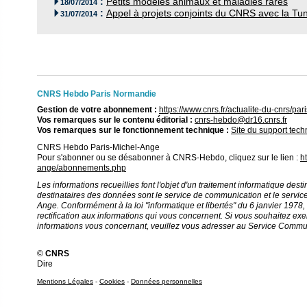
:
Petits modèles animaux et maladies rares

18/07/2014
:
Appel à projets conjoints du CNRS avec la Tun

31/07/2014
CNRS Hebdo Paris Normandie
Gestion de votre abonnement :
https://www.cnrs.fr/actualite-du-cnrs/
Vos remarques sur le contenu éditorial :
cnrs-hebdo@dr16.cnrs.fr
Vos remarques sur le fonctionnement technique :
Site du support tec
CNRS Hebdo Paris-Michel-Ange
Pour s'abonner ou se désabonner à CNRS-Hebdo, cliquez sur le lien :
h
ange/abonnements.php
Les informations recueillies font l'objet d'un traitement informatique destin
destinataires des données sont le service de communication et le service
Ange. Conformément à la loi "informatique et libertés" du 6 janvier 1978, 
rectification aux informations qui vous concernent. Si vous souhaitez exe
informations vous concernant, veuillez vous adresser au Service Commu
©
CNRS
Dire
Mentions Légales
-
Cookies
-
Données personnelles