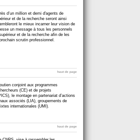
ès d’un million et demi d'agents de
érieur et de la recherche seront ainsi
sembleront le mieux incarner leur vision de
dresse un message à tous les personnels
supérieur et de la recherche afin de les
 prochain scrutin professionnel.
haut de page
 soutien conjoint aux programmes
hercheurs (CE) et de projets
PICS), le montage en partenariat d’actions
ionaux associés (LIA), groupements de
ixtes internationales (UMI).
haut de page
 le CNRS, vise à rassembler les