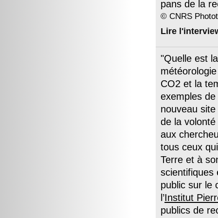
pans de la r
© CNRS Photot
Lire l'intervie
"Quelle est l
météorologie 
CO2 et la te
exemples de 
nouveau sit
de la volonté
aux chercheur
tous ceux qui
Terre et à so
scientifiques
public sur le
l’
Institut Pie
publics de r