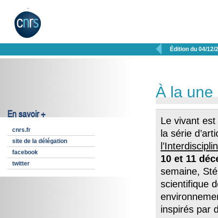

Édition du 04/12/
À la une
En savoir +
Le vivant est
cnrs.fr
la série d’art
site de la délégation
l’Interdiscipli
facebook
10 et 11 dé
twitter
semaine, Stép
scientifique d
environnemen
inspirés par 