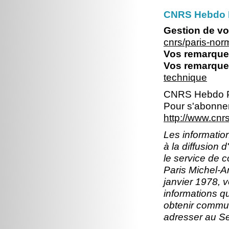
CNRS Hebdo 
Gestion de vo
cnrs/paris-no
Vos remarques
Vos remarques
technique
CNRS Hebdo P
Pour s'abonner
http://www.cn
Les information
à la diffusion 
le service de 
Paris Michel-An
janvier 1978, v
informations q
obtenir commun
adresser au S