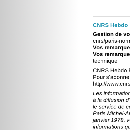
CNRS Hebdo 
Gestion de vo
cnrs/paris-no
Vos remarques
Vos remarques
technique
CNRS Hebdo P
Pour s'abonner
http://www.cn
Les information
à la diffusion 
le service de 
Paris Michel-An
janvier 1978, v
informations q