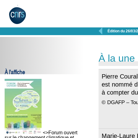

Édition du 26/03/
À la une
À l'affiche
Pierre Coural
est nommé di
à compter du
© DGAFP – Tous
<>Forum ouvert
Marie-Laure I
sur le changement climatique et