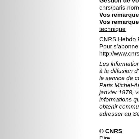
Gestion de vo
cnrs/paris-no
Vos remarques
Vos remarques
technique
CNRS Hebdo P
Pour s'abonner
http://www.cn
Les information
à la diffusion 
le service de 
Paris Michel-An
janvier 1978, v
informations q
obtenir commun
adresser au S
©
CNRS
Dire