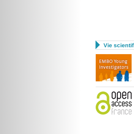

Vie scienti