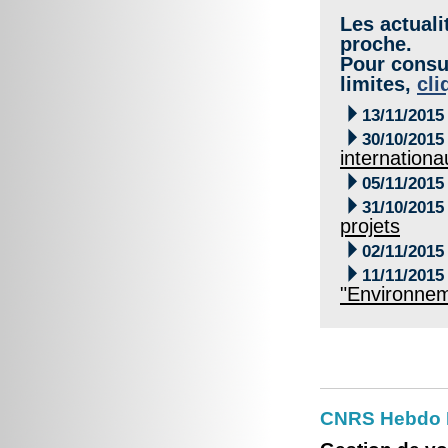
Les actuali
proche.
Pour consul
limites,
cli

13/11/2015

30/10/2015
internationa

05/11/2015

31/10/2015
projets

02/11/2015

11/11/2015
"Environnem
CNRS Hebdo 