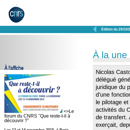

Édition du 29/10/
À la une
À l'affiche
Nicolas Cast
délégué génér
juridique du p
d'une fonctio
le pilotage e
activités du 
<>Le
forum du CNRS "Que reste-t-il à
de transfert.
découvrir ?"
exerçait, dep
Les
13 et 14 novembre 2015
, à Paris,