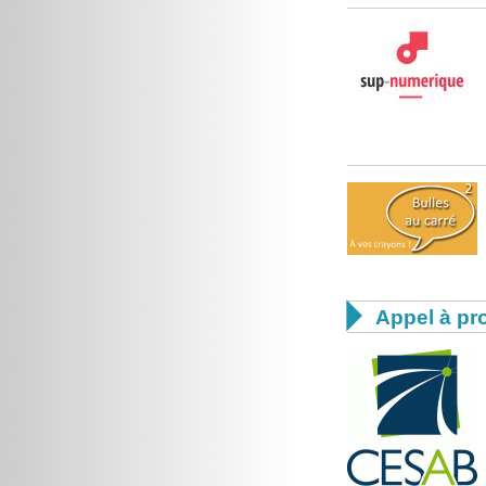

Appel à pro