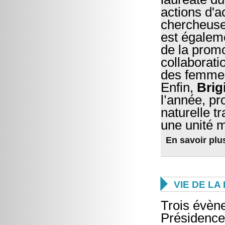
actions d'
chercheuse
est égalem
de la prom
collaborati
des femme
Enfin,
Brig
l’année, p
naturelle t
une unité 
En savoir
plu

VIE DE L
Trois évèn
Présidence