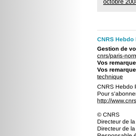
octobre 200
CNRS Hebdo 
Gestion de vo
cnrs/paris-no
Vos remarques
Vos remarques
technique
CNRS Hebdo P
Pour s'abonner
http://www.cn
© CNRS
Directeur de la
Directeur de la
Responsable éd