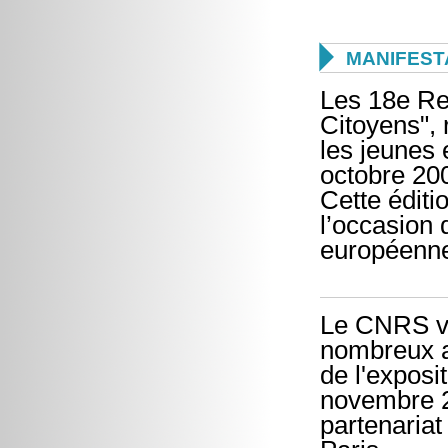

MANIFEST
Les 18e Re
Citoyens",
les jeunes 
octobre 200
Cette éditi
l’occasion 
européenn
Le CNRS vo
nombreux as
de l'exposi
novembre 2
partenariat