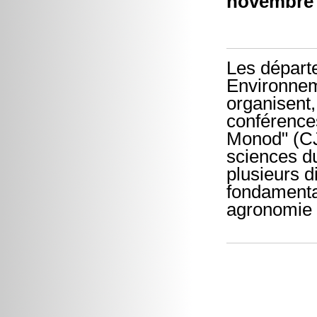
novembre
Les départ
Environnem
organisent,
conférenc
Monod" (CJ
sciences du 
plusieurs di
fondamental
agronomie .