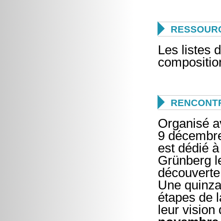

RESSOUR
Les listes 
composition

RENCONTR
Organisé a
9 décembre
est dédié à
Grünberg l
découverte
Une quinzai
étapes de l
leur vision 