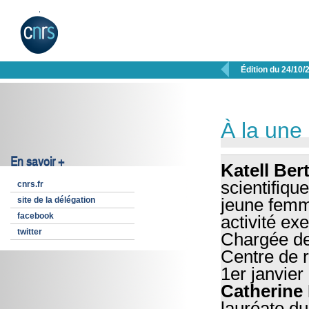

Édition du 24/10/
À la une
En savoir +
Katell Ber
scientifiqu
cnrs.fr
site de la délégation
jeune femm
facebook
activité ex
twitter
Chargée de
Centre de 
1er janvier
Catherine
lauréate d