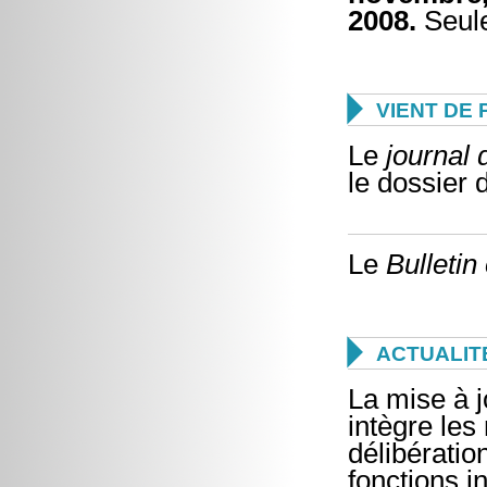
2008.
Seule

VIENT DE 
Le
journal
le dossier 
Le
Bulletin

ACTUALIT
La mise à j
intègre les
délibérati
fonctions i