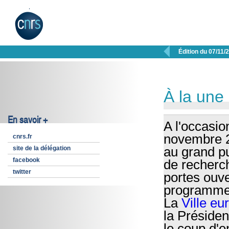

Édition du 07/11/
À la une
En savoir +
A l'occasio
novembre 2
cnrs.fr
site de la délégation
au grand pu
facebook
de recherch
twitter
portes ouve
programme
La
Ville e
la Préside
le coup d'e