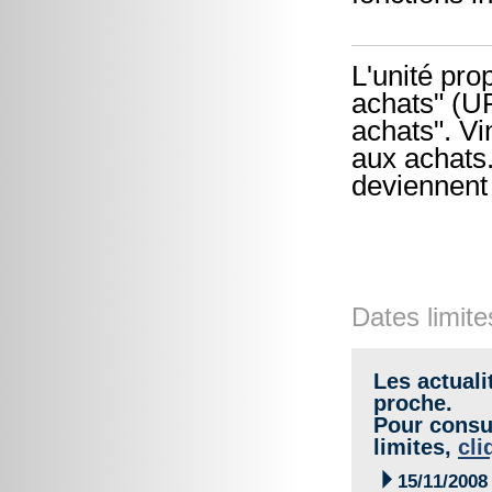
L'unité pro
achats" (U
achats". V
aux achats
deviennent 
Dates limite
Les actuali
proche.
Pour consul
limites,
cli

15/11/2008