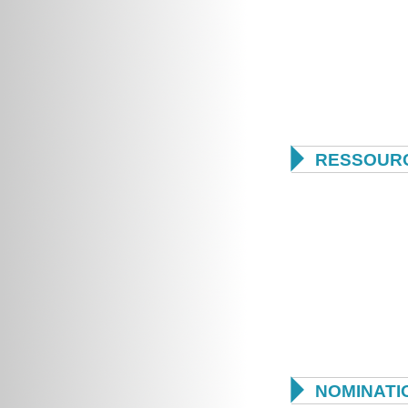

RESSOUR

NOMINATI