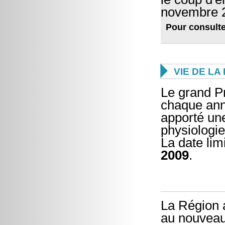
novembre 2
Pour consulte

VIE DE L
Le grand P
chaque anné
apporté une
physiologie
La date lim
2009
.
La Région 
au nouveau