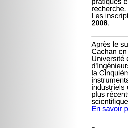
pratiques e
recherche.
Les inscrip
2008
.
Après le s
Cachan en 
Université 
d'Ingénieu
la Cinquièm
instrument
industriels
plus récent
scientifique
En savoir p