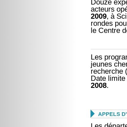
Douze exper
acteurs opé
2009
, à Sc
rondes pour
le Centre d
Les progra
jeunes cher
recherche 
Date limite
2008
.

APPELS D
Les départ