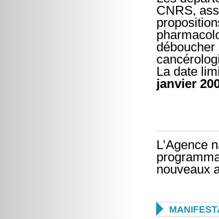
CNRS, asso
proposition
pharmacolo
déboucher 
cancérolog
La date lim
janvier 20
L’Agence n
programmat
nouveaux a

MANIFEST