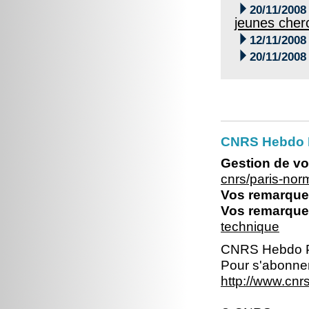

20/11/2008
jeunes cher

12/11/2008

20/11/2008
CNRS Hebdo 
Gestion de vo
cnrs/paris-no
Vos remarques
Vos remarques
technique
CNRS Hebdo P
Pour s'abonner
http://www.cn