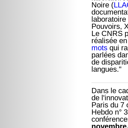
Noire (
LLA
documentati
laboratoire
Pouvoirs, X
Le CNRS pr
réalisée e
mots
qui ra
parlées da
de disparit
langues."
Dans le cad
de l'innova
Paris du 7
Hebdo n° 31
conférences
novembre,