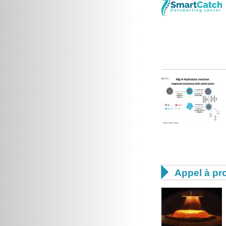

Appel à pro