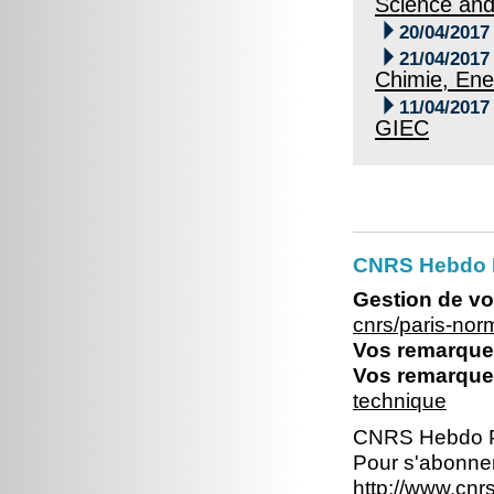
Science an

20/04/2017

21/04/2017
Chimie, Ene

11/04/2017
GIEC
CNRS Hebdo 
Gestion de vo
cnrs/paris-no
Vos remarques
Vos remarques
technique
CNRS Hebdo P
Pour s'abonner
http://www.cn