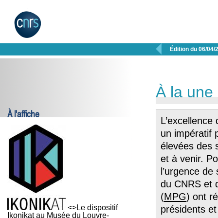

Édition du 06/04/
À la une
À l'affiche
L’excellence
un impératif 
élevées des s
et à venir. P
l’urgence de 
du CNRS et d
(
MPG
) ont r
<>Le dispositif
présidents e
Ikonikat au Musée du Louvre-