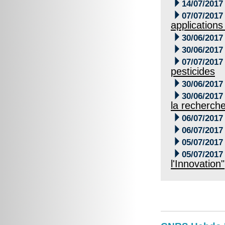

14/07/2017

07/07/2017
applications 

30/06/2017

30/06/2017

07/07/2017
pesticides

30/06/2017

30/06/2017
la recherch

06/07/2017

06/07/2017

05/07/2017

05/07/2017
l'Innovation"