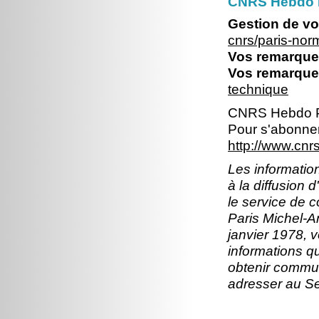
CNRS Hebdo 
Gestion de vo
cnrs/paris-no
Vos remarques
Vos remarques
technique
CNRS Hebdo P
Pour s'abonner
http://www.cn
Les information
à la diffusion 
le service de 
Paris Michel-An
janvier 1978, v
informations q
obtenir commun
adresser au S