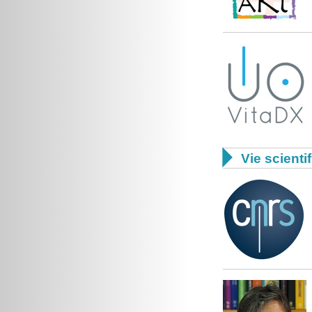

Vie scienti