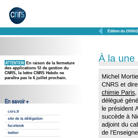

Édition du 29/06/
À la une
ATTENTION
En raison de la fermeture
des applications SI de gestion du
CNRS, la lettre CNRS Hebdo ne
Michel Mortie
paraîtra pas le 6 juillet prochain.
CNRS et direc
chimie Paris
,
délégué géné
En savoir +
le président 
cnrs.fr
succède à Ni
site de la délégation
adjoint du ca
facebook
de l'Enseign
twitter