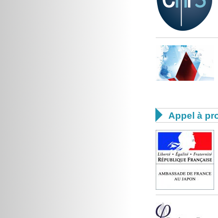

Appel à pro