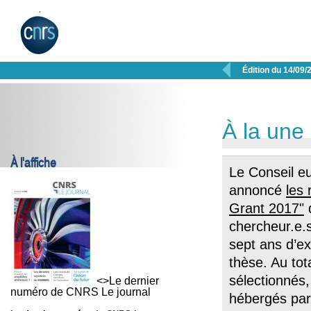

Édition du 14/09/
À la une
À l'affiche
Le Conseil e
annoncé
les 
Grant 2017"
chercheur.e.s
sept ans d’ex
thèse. Au tot
sélectionnés,
<>Le dernier
numéro de CNRS Le journal
hébergés par 