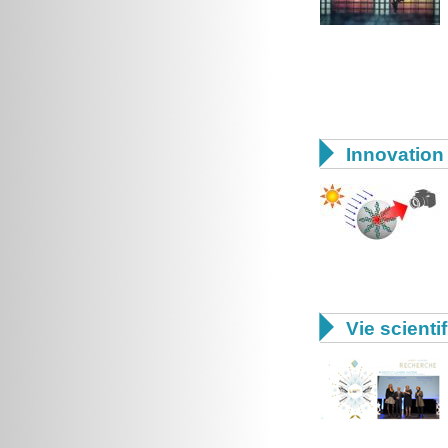

Innovation 

Vie scienti