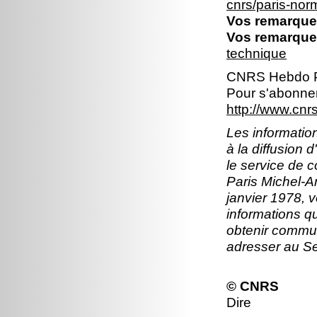
cnrs/paris-no
Vos remarques
Vos remarques
technique
CNRS Hebdo P
Pour s'abonner
http://www.cn
Les information
à la diffusion 
le service de 
Paris Michel-An
janvier 1978, v
informations q
obtenir commun
adresser au S
© CNRS
Dire