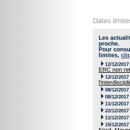
Dates limite
Les actuali
proche.
Pour consul
limites,
cli

12/12/2017
ERC non re

12/12/2017
l’interdisci

08/12/2017

08/12/2017

11/12/2017

22/12/2017

11/12/2017

15/12/2017
Nord, Moyen