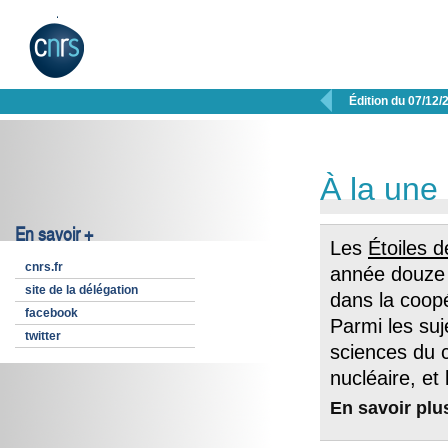

Édition du 07/12/
À la une
En savoir +
Les
Étoiles d
cnrs.fr
année douze 
site de la délégation
dans la coopé
facebook
Parmi les suj
twitter
sciences du 
nucléaire, et
En savoir plu