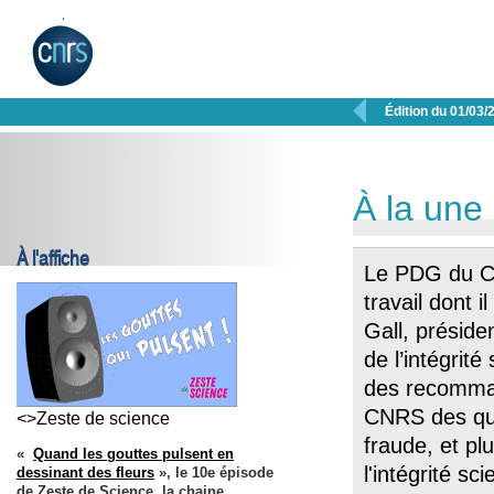

Édition du 01/03/
À la une
À l'affiche
Le PDG du C
travail dont i
Gall, présiden
de l’intégrité
des recomman
CNRS des que
<>Zeste de science
fraude, et pl
«
Quand les gouttes pulsent en
l'intégrité sc
dessinant des fleurs
», le 10e épisode
de Zeste de Science, la chaine