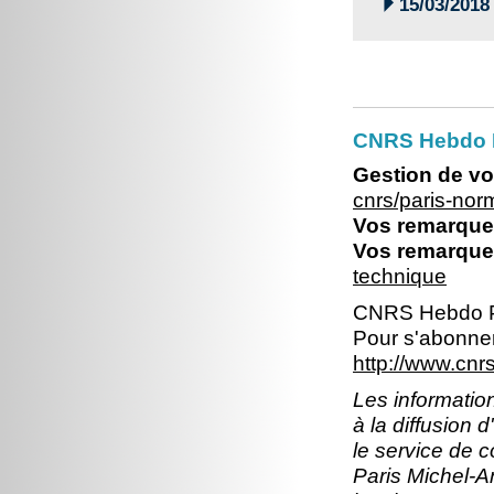

15/03/2018
CNRS Hebdo 
Gestion de vo
cnrs/paris-no
Vos remarques
Vos remarques
technique
CNRS Hebdo P
Pour s'abonner
http://www.cn
Les information
à la diffusion 
le service de 
Paris Michel-An