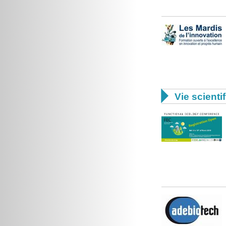

Vie scienti