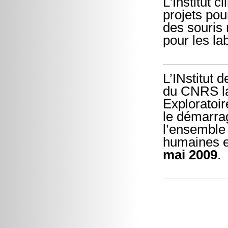
L'Institut 
projets pou
des souris
pour les la
L’INstitut
du CNRS la
Exploratoir
le démarr
l’ensemble
humaines et
mai 2009
.