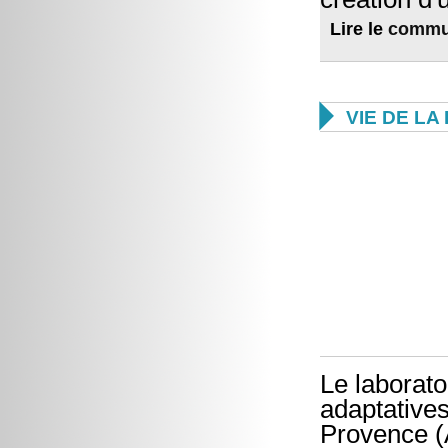
Lire le
commu

VIE DE L
Le laborato
adaptative
Provence (A