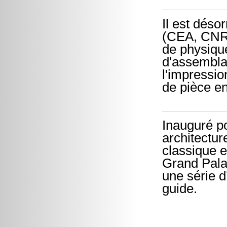
Il est déso
(CEA, CNRS-
de physique
d'assembla
l'impressio
de pièce en
Inauguré po
architectur
classique e
Grand Palai
une série d
guide.