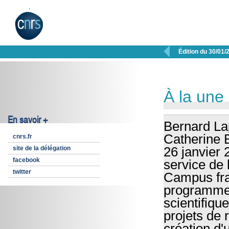

Édition du 30/01/
À la une
En savoir +
Bernard Lap
Catherine 
cnrs.fr
site de la délégation
26 janvier 
facebook
service de 
twitter
Campus fran
programme 
scientifiq
projets de 
création d