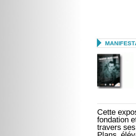

MANIFEST
Cette expos
fondation e
travers ses
Plans, élév