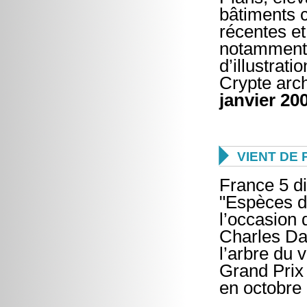
bâtiments c
récentes e
notamment 
d’illustratio
Crypte arc
janvier 20

VIENT DE 
France 5 di
"Espèces d
l’occasion 
Charles Da
l’arbre du 
Grand Prix 
en octobre