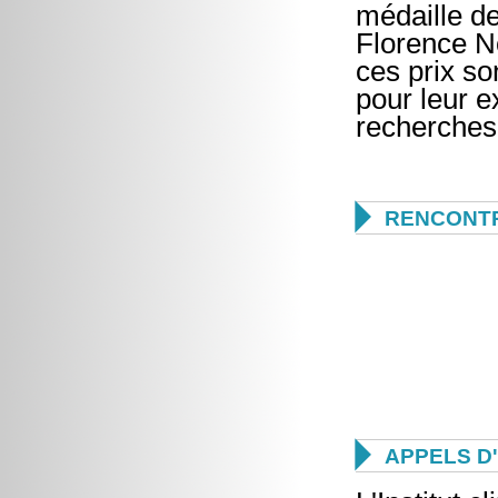
médaille d
Florence N
ces prix s
pour leur e
recherches

RENCONTR

APPELS D