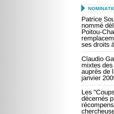

NOMINATI
Patrice Sou
nommé délé
Poitou-Char
remplaceme
ses droits à
Claudio Gal
mixtes des 
auprès de 
janvier 200
Les "Coups
décernés pa
récompensé
chercheuse