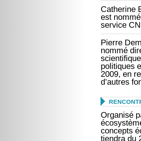
Catherine 
est nommée 
service CN
Pierre Deme
nommé dire
scientifiqu
politiques 
2009, en r
d’autres fo

RENCONTR
Organisé pa
écosystèmes
concepts éc
tiendra du 