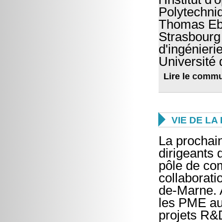
Polytechni
Thomas Ebb
Strasbourg 
d'ingénier
Université 
Lire le
commu

VIE DE L
La procha
dirigeants
pôle de com
collaborat
de-Marne. 
les PME aut
projets R&