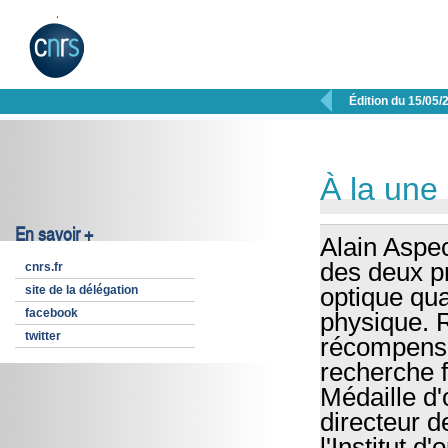

Édition du 15/05/
À la une
En savoir +
Alain Aspe
des deux pr
cnrs.fr
site de la délégation
optique qu
facebook
physique. R
twitter
récompense
recherche 
Médaille d
directeur 
l'Institut 