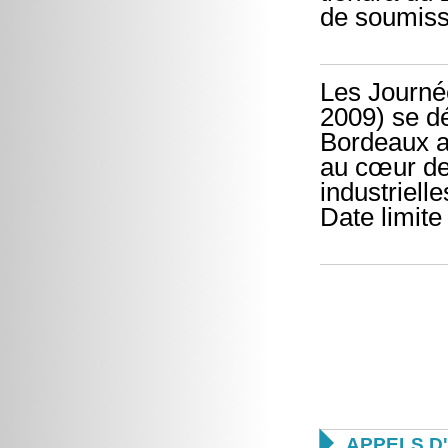
de soumiss
Les Journé
2009) se d
Bordeaux a
au cœur de 
industrielle
Date limit

APPELS D