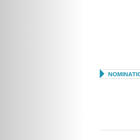

NOMINATI