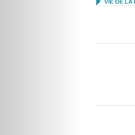

VIE DE L