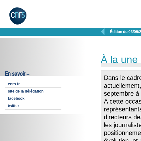

Édition du 03/09/
À la une
En savoir +
Dans le cadre
cnrs.fr
actuellement,
site de la délégation
septembre à l
facebook
A cette occas
twitter
représentants 
directeurs de
les journalist
positionneme
évolution, et