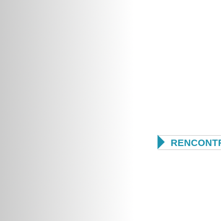

RENCONTR