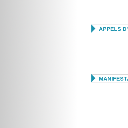

APPELS D

MANIFEST