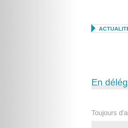

ACTUALIT
En délég
Toujours d'a