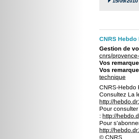

15/09/2010
CNRS Hebdo P
Gestion de vo
cnrs/provence
Vos remarques
Vos remarques
technique
CNRS-Hebdo P
Consultez La le
http://hebdo.dr
Pour consulter 
:
http://hebdo.d
Pour s'abonner 
http://hebdo.d
© CNRS