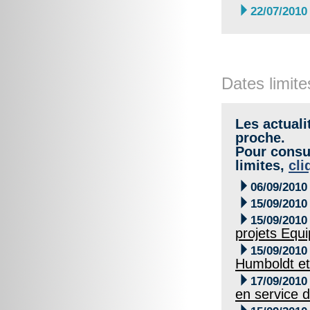

22/07/2010
Dates limite
Les actuali
proche.
Pour consul
limites,
cli

06/09/2010

15/09/2010

15/09/2010
projets Equ

15/09/2010
Humboldt e

17/09/2010
en service d