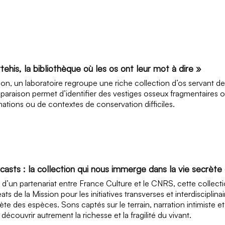
tehis, la bibliothèque où les os ont leur mot à dire »
jon, un laboratoire regroupe une riche collection d’os servant d
araison permet d’identifier des vestiges osseux fragmentaires 
ations ou de contextes de conservation difficiles.
casts : la collection qui nous immerge dans la vie secrèt
t d’un partenariat entre France Culture et le CNRS, cette collect
éats de la Mission pour les initiatives transverses et interdisciplin
ète des espèces. Sons captés sur le terrain, narration intimiste e
e découvrir autrement la richesse et la fragilité du vivant.