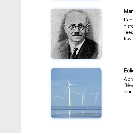
Mar
L’en
hist
liée
trav
Éoli
Alor
l’He
leur