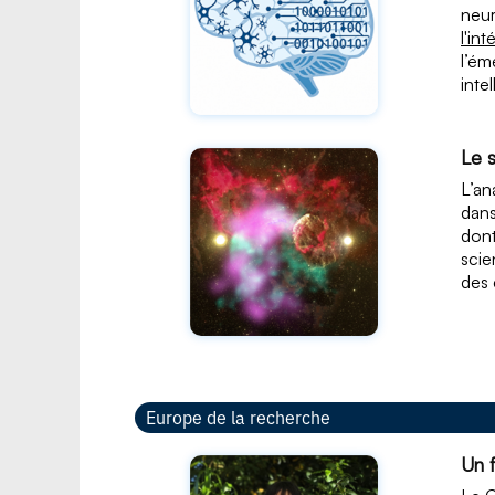
neur
l'in
l’ém
inte
Le 
L’an
dans
dont
scie
des 
Europe de la recherche
Un 