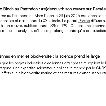
c Bloch au Panthéon : (re)découvrir son œuvre sur Persée
trée au Panthéon de Marc Bloch le 23 juin 2026 est l’occasion de
oriens les plus influents du XXe siècle. Le portail
Persée
diffuse a
s à son œuvre, publiées entre 1925 et 1991. Cet ensemble permet 
aux que les analyses, débats et prolongements qu’ils ont suscité
ennes en mer et biodiversité : la science prend le large
s que les projets industriels d’éoliennes
offshore
se multiplient le
xagone, une expertise scientifique collective menée par le CNRS e
s effets sur la biodiversité marine et des mesures d’atténuation étu