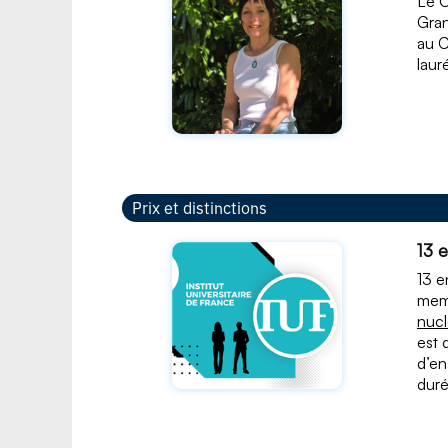
Le C
Gran
au C
laur
Prix et distinctions
13 
13 e
memb
nucl
est 
d’en
duré