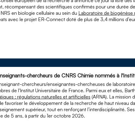
onseil européen de la recherche a annoncé ce jour la liste de
t, récompensant des scientifiques confirmés pour une durée d
NRS en biologie cellulaire au sein du
Laboratoire de biogénèse
éats avec le projet ER-Connect doté de plus de 3,4 millions d’eu
enseignants-chercheurs de CNRS Chimie nommés à l'Institu
nseignant-chercheurs/enseignantes-chercheuses de laboratoi
res de l'Institut Universitaire de France. Parmi eux et elles, Bar
éiques : régulations naturelles et artificielles
(ARNA). La mission de 
de favoriser le développement de la recherche de haut niveau da
seignement supérieur, tout en renforçant l’interdisciplinarité
e de 5 ans, à partir du 1er octobre 2026.