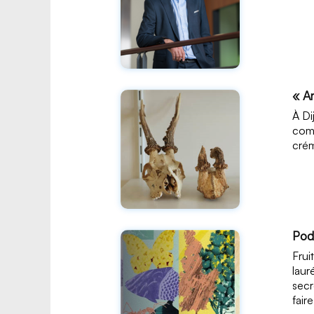
« Ar
À Di
comp
crém
Pod
Frui
laur
secr
fair