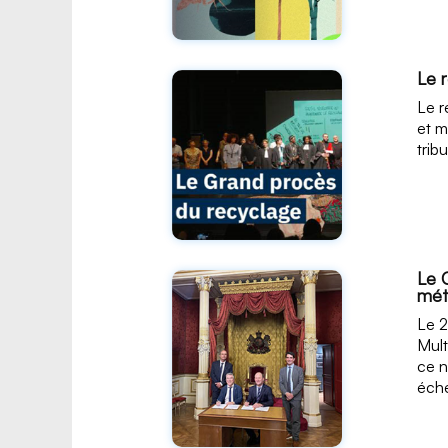
Le 
Le r
et m
trib
Le 
mét
Le 2
Mult
ce n
éche