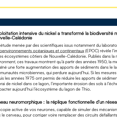
ploitation intensive du nickel a transformé la biodiversité
velle-Calédonie
étude menée par des scientifiques issus notamment du laborato
oenvironnements océaniques et continentaux
(EPOC) révèle l’im
les écosystèmes côtiers de Nouvelle-Calédonie. Publiés dans la
ironment
, ces travaux montrent qu’à partir des années 1950, la m
aîné une forte augmentation des apports de sédiments dans le 
unautés microbiennes, qui perdure aujourd’hui. Si les mesures
is les années 1975 ont permis de réduire les apports de sédiment
rai de nickel dans ce lagon, l’importante érosion des sols à l’éch
pacter aujourd’hui l’écosystème du lagon de Thio.
eau neuromorphique : la réplique fonctionnelle d’un rése
copie active de vos neurones, capable de simuler des mécanismes
 le cerveau, pour corriger voire remplacer des circuits défaillant