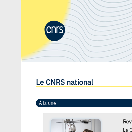
Le CNRS national
À la une
Rev
Le C