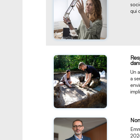
soci
qui 
Res
dans
Un a
a se
envi
impl
Nom
Emma
2026