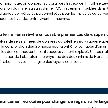
omorphique, un concept au cœur des travaux de Timothée Lévi,
tégration du matériau au système
(IMS), récemment publiés dans
ergence de thérapies personnalisées pour les maladies du cervea
lligences hybrides entre vivant et machine.
satellite Fermi révèle un possible premier cas de « supe
alyse de seize années de données du satellite
Fermi
suggère que
 la constellation des Gémeaux pourraient être les traces d’un an
 les deux composantes ont successivement explosé. Un résulta
ntifiques du
Laboratoire de physique des deux infinis de Bordea
étoiles massives et l’origine des rayons cosmiques.
financement européen pour changer de regard sur le langa