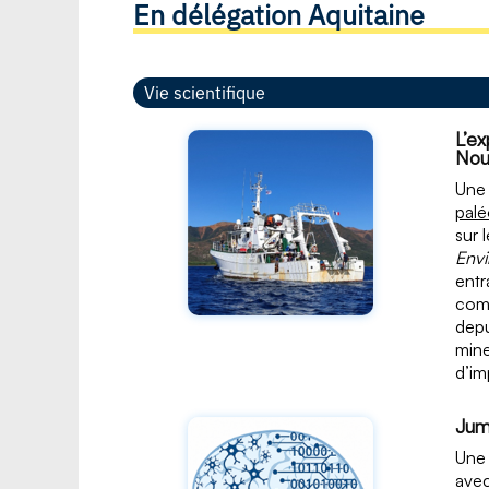
En délégation Aquitaine
Vie scientifique
L’ex
Nou
Une 
palé
sur 
Env
entr
comm
depu
mine
d’im
Jum
Une 
avec