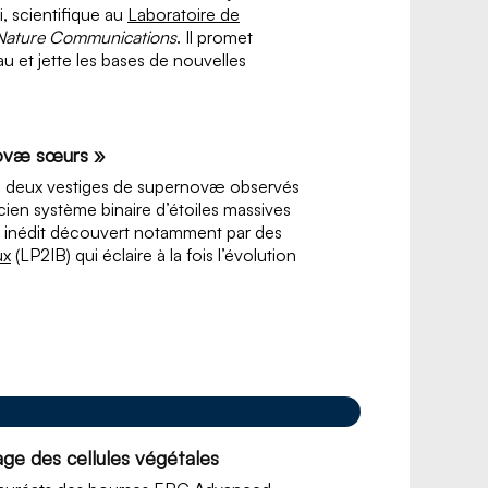
 scientifique au
Laboratoire de
Nature Communications
. Il promet
u et jette les bases de nouvelles
rnovæ sœurs »
 deux vestiges de supernovæ observés
cien système binaire d’étoiles massives
t inédit découvert notamment par des
ux
(LP2IB) qui éclaire à la fois l’évolution
ge des cellules végétales