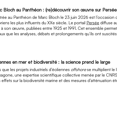
c Bloch au Panthéon : (re)découvrir son œuvre sur Persée
trée au Panthéon de Marc Bloch le 23 juin 2026 est l’occasion de
oriens les plus influents du XXe siècle. Le portail
Persée
diffuse a
s à son œuvre, publiées entre 1925 et 1991. Cet ensemble permet 
aux que les analyses, débats et prolongements qu’ils ont suscité
ennes en mer et biodiversité : la science prend le large
s que les projets industriels d’éoliennes
offshore
se multiplient le
xagone, une expertise scientifique collective menée par le CNRS e
s effets sur la biodiversité marine et des mesures d’atténuation étu