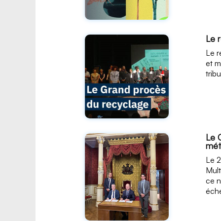
Le 
Le r
et m
trib
Le 
mét
Le 2
Mult
ce n
éche