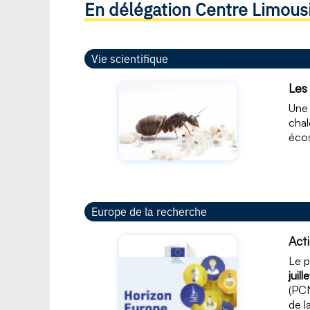
En délégation Centre Limous
Vie scientifique
Les
Une 
chal
écos
Europe de la recherche
Act
Le p
juil
(PCN
de l