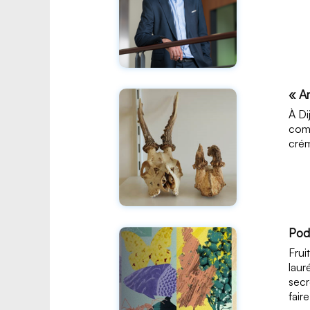
« Ar
À Di
comp
crém
Pod
Frui
laur
secr
fair