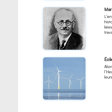
Mar
L’en
hist
liée
trav
Éoli
Alor
l’He
leur