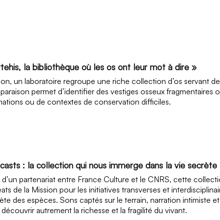
tehis, la bibliothèque où les os ont leur mot à dire »
jon, un laboratoire regroupe une riche collection d’os servant d
araison permet d’identifier des vestiges osseux fragmentaires 
ations ou de contextes de conservation difficiles.
casts : la collection qui nous immerge dans la vie secrèt
t d’un partenariat entre France Culture et le CNRS, cette collect
éats de la Mission pour les initiatives transverses et interdisciplin
ète des espèces. Sons captés sur le terrain, narration intimiste e
e découvrir autrement la richesse et la fragilité du vivant.