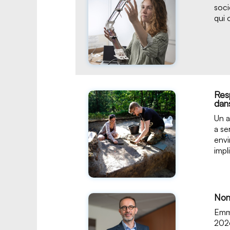
soci
qui 
Res
dans
Un a
a se
envi
impl
Nom
Emma
2026