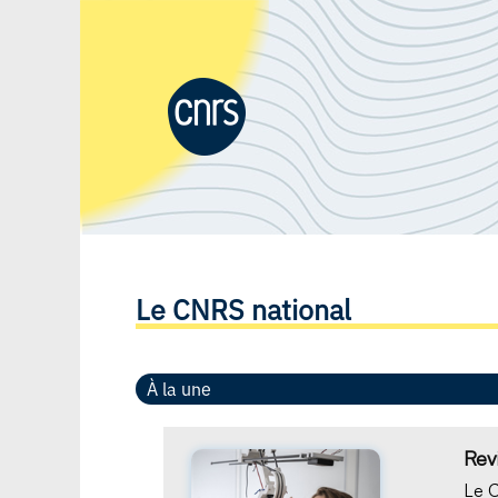
Le CNRS national
À la une
Rev
Le C