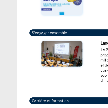
S'engager ensemble
Lan
Le 2
prog
mill
et d
conc
scol
diff
Carrière et formation