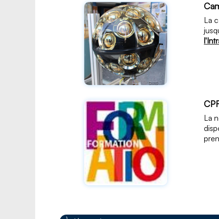
Cam
La c
jusq
l'In
CPF
La n
disp
pren