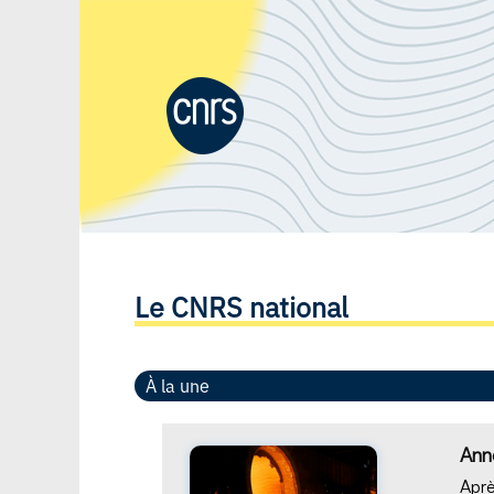
Le CNRS national
À la une
Anné
Aprè