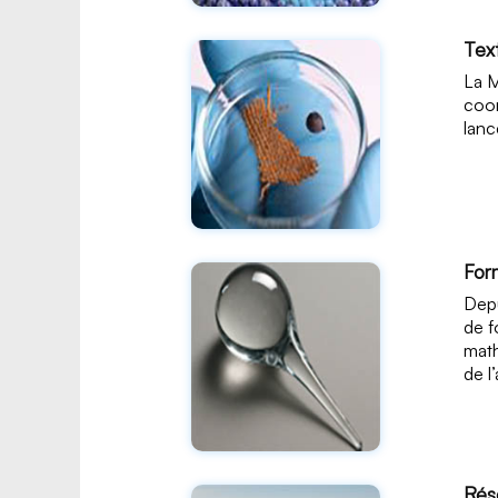
Text
La M
coor
lanc
For
Depu
de f
math
de l’
Rés