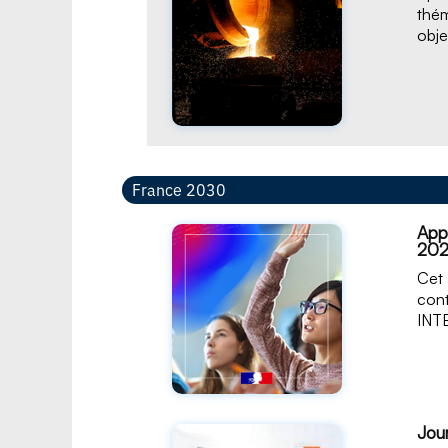
thém
obje
France 2030
Appe
20
Cet 
cont
INTE
Jou