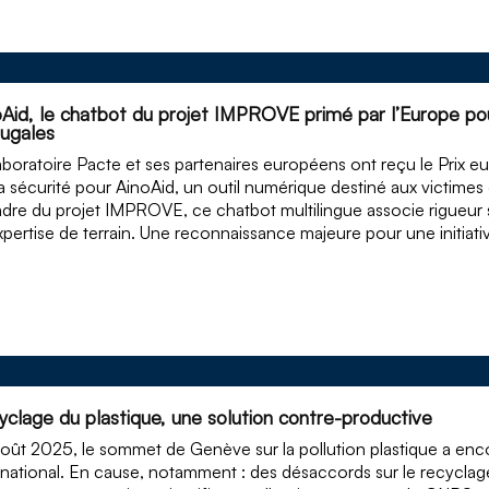
oAid, le chatbot du projet IMPROVE primé par l’Europe pou
jugales
aboratoire Pacte et ses partenaires européens ont reçu le Prix 
la sécurité pour AinoAid, un outil numérique destiné aux victim
adre du projet IMPROVE, ce chatbot multilingue associe rigueur sc
xpertise de terrain. Une reconnaissance majeure pour une initiati
yclage du plastique, une solution contre-productive
oût 2025, le sommet de Genève sur la pollution plastique a enc
rnational. En cause, notamment : des désaccords sur le recyclag