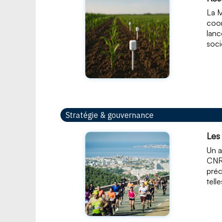
La M
coor
lanc
soci
Stratégie & gouvernance
Les
Un a
CNRS
préc
tell