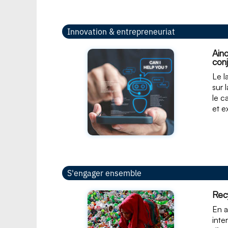
Innovation & entrepreneuriat
Ain
con
Le l
sur 
le c
et e
S'engager ensemble
Rec
En a
inte