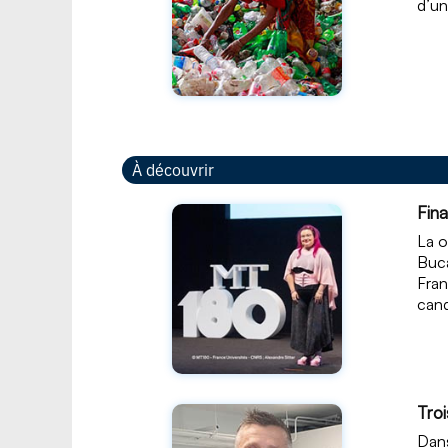
d’un
À découvrir
Fin
La o
Buca
Fran
cand
Troi
Dans