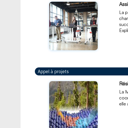
Ass
La p
char
succ
Expl
Appel à projets
Rés
La M
coor
elle