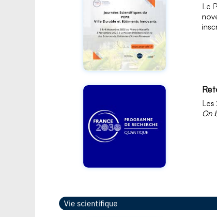
Le P
nove
insc
Ret
Les 
On 
Vie scientifique