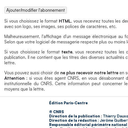
Si vous choisissez le format
HTML
, vous recevrez toutes les de
avec son logo, ses images, ses polices de caractères, etc.
Malheureusement, l'affichage d'un message électronique au f
Selon que votre logiciel de messagerie respecte plus ou moins l
Si vous choisissez le format
texte
, vous recevrez toutes les
publication. Il ne contient que les titres des diverses actualité
lettre.
Vous pouvez aussi choisir de
ne plus recevoir notre lettre
en sé
Attention
: si vous êtes agent CNRS, en vous désabonnant de 
institutionnelle du CNRS. Cette information peut concerner l
moyens que la lettre.
Édition Paris-Centre
© CNRS
Direction de la publication :
Thierry Dauxo
Direction de la rédaction :
Jérôme Guilber
Responsable éditorial périmètre national 