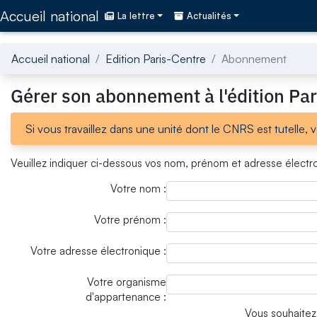
Accédez directement au contenu de la page
Accueil national
La lettre
Actualités
Accueil national
Edition Paris-Centre
Abonnement
Gérer son abonnement à l'édition Par
Si vous travaillez dans une unité dont le CNRS est tutelle, 
Veuillez indiquer ci-dessous vos nom, prénom et adresse électron
Votre nom :
Votre prénom :
Votre adresse électronique :
Votre organisme
d'appartenance :
Vous souhaitez