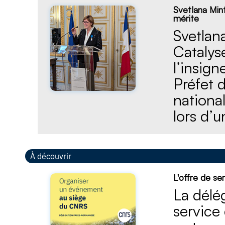
Svetlana Mint
mérite
​Svetla
Catalys
l’insign
Préfet 
nationa
lors d’
À découvrir
L'offre de s
La délé
service 