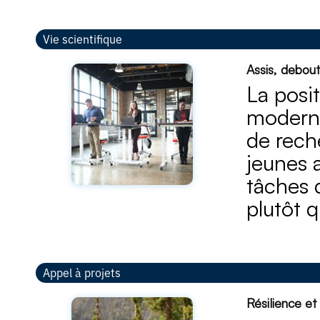
Vie scientifique
Assis, debout
La posi
moderne
de rech
jeunes 
tâches 
plutôt q
Appel à projets
Résilience e