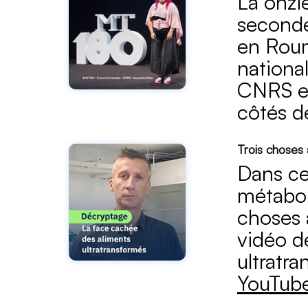
La onzi
seconde
en Roum
nationa
CNRS et
côtés d
Trois choses 
Dans ce
métabol
choses à
vidéo d
ultratr
YouTub