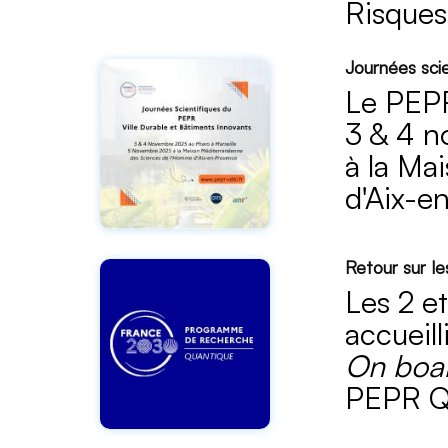
Risques
Journées scie
Le PEPR
3 & 4 n
à la Ma
d'Aix-e
Retour sur l
Les 2 e
accueill
On boa
PEPR Q