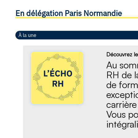
En délégation Paris Normandie
À la une
Découvrez le
Au somm
RH de l
de form
exceptio
carrière
Vous po
intégral