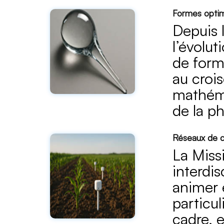
Formes optim
Depuis 
l’évolut
de form
au croi
mathémat
de la ph
Réseaux de c
La Missi
interdis
animer 
particul
cadre, 