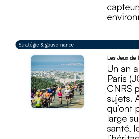
capteur
environ
Stratégie & gouvernance
Les Jeux de P
Un an a
Paris (
CNRS pr
sujets.
qu’ont 
large su
santé, l
l’hérit