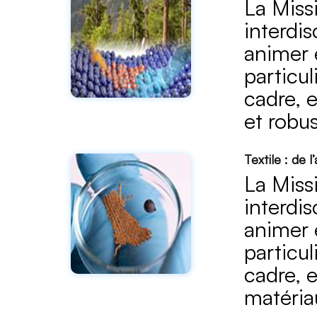
La Missi
interdis
animer 
particul
cadre, e
et robu
Textile : de l
La Missi
interdis
animer 
particul
cadre, e
matéria