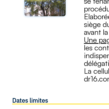
se tena
procédu
​​Elabor
siège d
avant l
Une pa
les cont
indispen
délégat
​La cel
dr16.co
Dates limites