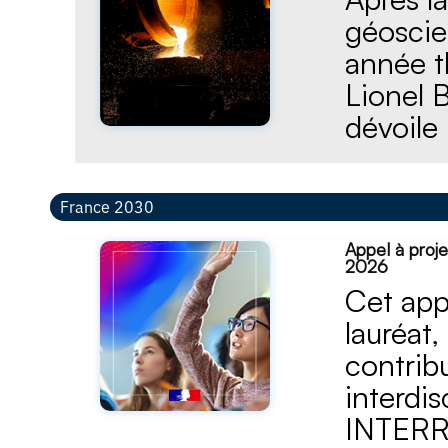
géoscien
année t
Lionel 
dévoile
France 2030
Appel à proje
2026
Cet app
lauréat
contrib
interdis
INTERRI