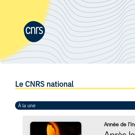
Le CNRS national
À la une
Année de l’In
Après la