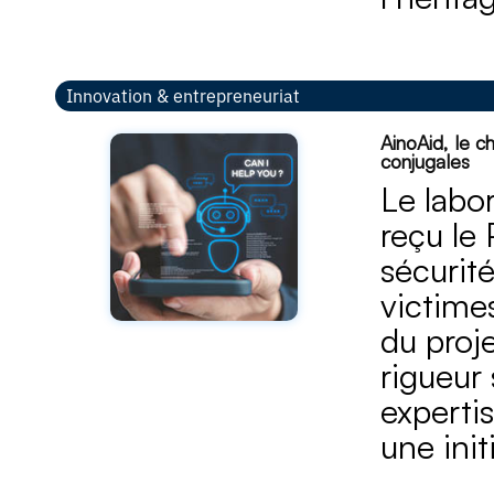
Innovation & entrepreneuriat
AinoAid, le c
conjugales
Le labo
reçu le 
sécurit
victime
du proj
rigueur 
experti
une init