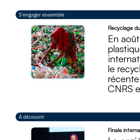
S'engager ensemble
Recyclage du 
En août
plastiq
interna
le recy
récente 
CNRS et
À découvrir
Finale inter