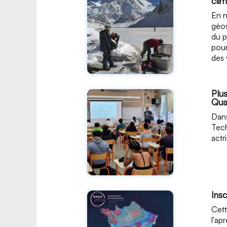
cli
En n
géos
du p
pour
des 
Plu
Qua
Dans
Tech
actr
Insc
Cett
l'ap