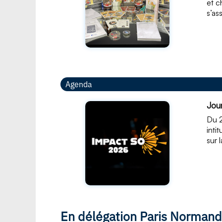
et c
s’as
Agenda
Jou
Du 2
inti
sur 
En délégation Paris Normand