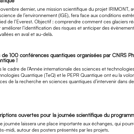
matique
ovembre dernier, une mission scientifique du projet IRIMONT, av
cience de l’environnement (IGE), fera face aux conditions extr
ied de l’Everest. Objectif : comprendre comment ces glaciers r
 améliorer l’identification des risques et anticiper des évèneme
vallées en aval et au-delà.
s de 100 conférences quantiques organisées par CNRS Ph
ntique !
 le cadre de l’Année internationale des sciences et technologi
nologies Quantique (TeQ) et le PEPR Quantique ont eu la volon
ices de la recherche en sciences quantiques d’intervenir dans de
riptions ouvertes pour la journée scientifique du programme
e journée laissera une place importante aux échanges, qui pourro
rès-midi, autour des posters présentés par les projets.