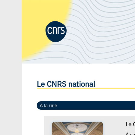
Le CNRS national
À la une
Le 
À par