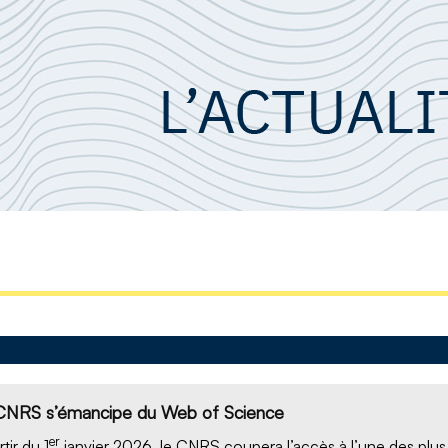
CNRS s’émancipe du Web of Science
er
tir du 1
janvier 2026, le CNRS coupera l’accès à l’une des plus