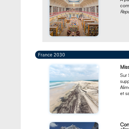
comm
Repo
France 2030
Mis
Sur 
supp
Alim
et s
Com