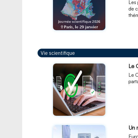
Les 
de c
thém
Vie scientifique
Le 
Le C
part
Un 
Euro