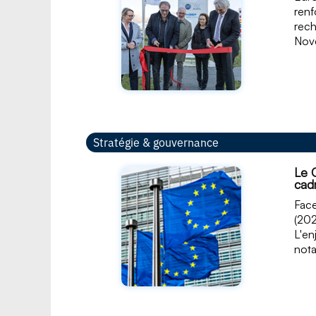
renf
rech
Nove
Stratégie & gouvernance
Le 
cadr
Face
(202
L'en
nota