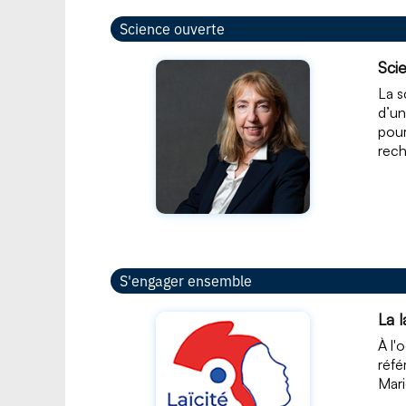
Science ouverte
Sci
La s
d’un
pour
rech
S'engager ensemble
La 
À l'
réfé
Mari