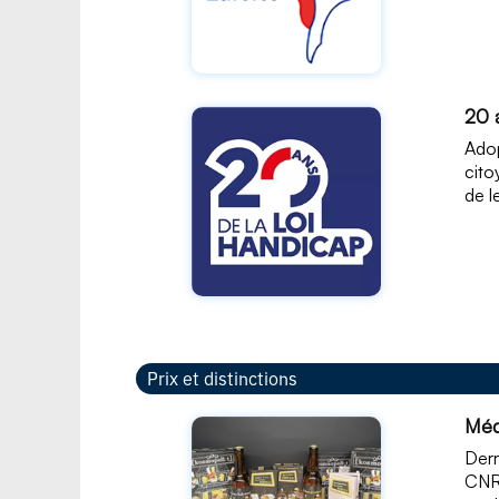
20 
Adop
cito
de l
Prix et distinctions
Méda
Derr
CNRS