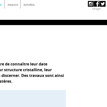
IS
ENGLISH
ESPAÑOL
Partager
tre de connaître leur date
 structure cristalline, leur
 discerner. Des travaux sont ainsi
stères.