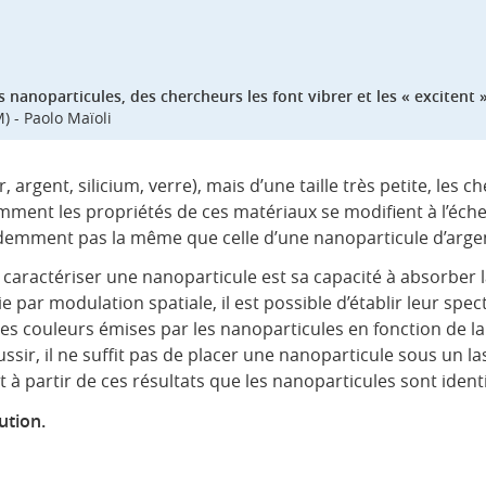
 nanoparticules, des chercheurs les font vibrer et les « excitent »
) - Paolo Maïoli
rgent, silicium, verre), mais d’une taille très petite, les c
ment les propriétés de ces matériaux se modifient à l’éche
idemment pas la même que celle d’une nanoparticule d’arge
aractériser une nanoparticule est sa capacité à absorber la
par modulation spatiale, il est possible d’établir leur spec
es couleurs émises par les nanoparticules en fonction de la
ssir, il ne suffit pas de placer une nanoparticule sous un laser
 à partir de ces résultats que les nanoparticules sont identif
ution.