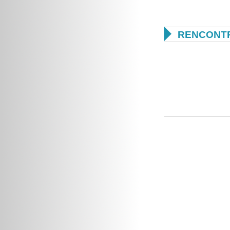

RENCONTR