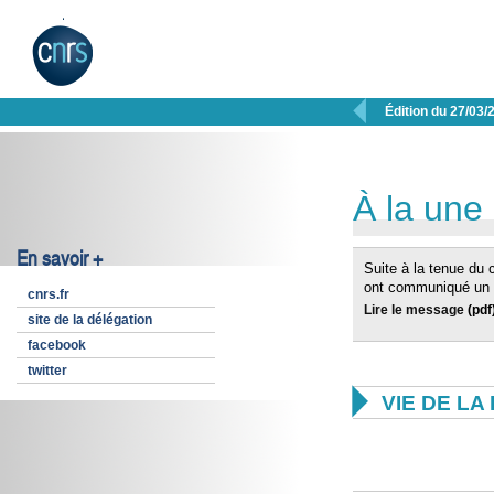

Édition du 27/03/
À la une
En savoir +
Suite à la tenue du 
ont communiqué un 
cnrs.fr
Lire le message
(pdf
site de la délégation
facebook
twitter

VIE DE L