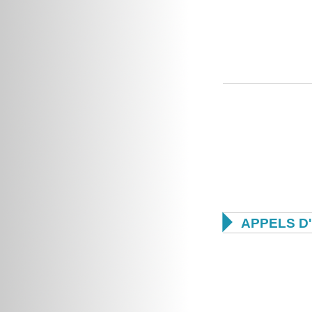

APPELS D