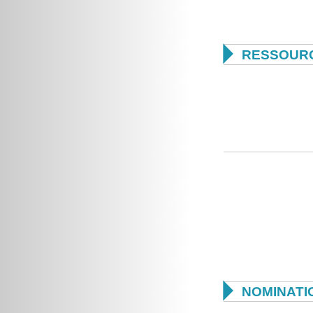

RESSOUR

NOMINATI