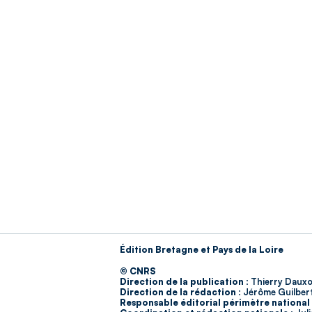
Édition Bretagne et Pays de la Loire
© CNRS
Direction de la publication :
Thierry Dauxo
Direction de la rédaction :
Jérôme Guilber
Responsable éditorial périmètre national 