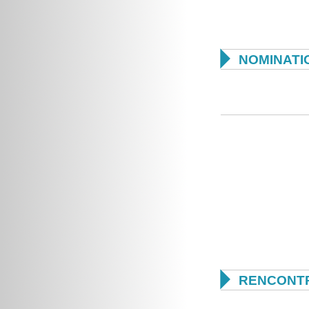

NOMINATI

RENCONTR