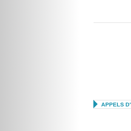

APPELS D