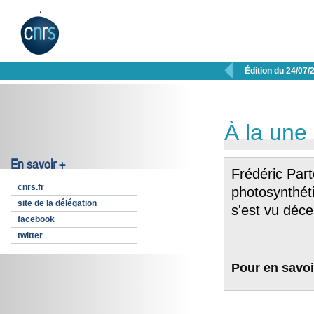

Édition du 24/07/
À la une
En savoir +
Frédéric Part
cnrs.fr
photosynthéti
site de la délégation
s'est vu déc
facebook
twitter
Pour en savoi