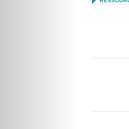

RESSOUR