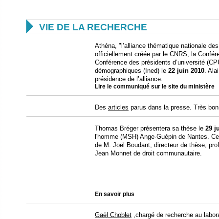

VIE DE LA RECHERCHE
Athéna, "l’alliance thématique nationale de
officiellement créée par le CNRS, la Confé
Conférence des présidents d’université (CPU)
démographiques (Ined) le
22 juin 2010
. Ala
présidence de l’alliance.
Lire
le communiqué
sur le site du ministère
Des
articles
parus dans la presse. Très bonn
Thomas Bréger présentera sa thèse le
29 j
l'homme (MSH) Ange-Guépin de Nantes. Cett
de M. Joël Boudant, directeur de thèse, prof
Jean Monnet de droit communautaire.
En savoir plus
Gaël Choblet
,chargé de recherche au labor