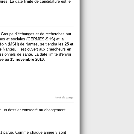
naires. La date limite de candidature est le
 le Groupe d’échanges et de recherches sur
ines et sociales (GERMES-SHS) et la
pin (MSH) de Nantes, se tiendra les
25 et
 Nantes. Il est ouvert aux chercheurs en
sionnels de santé. La date limite d'envoi
xée au
15 novembre 2010.
haut de page
ec un dossier consacré au changement
est parue. Comme chaque année y sont