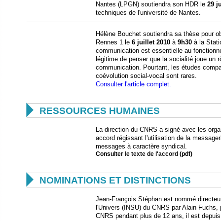
Nantes (LPGN) soutiendra son HDR le
29 j
techniques de l'université de Nantes.
Hélène Bouchet soutiendra sa thèse pour obte
Rennes 1 le
6 juillet 2010
à
9h30
à la Stat
communication est essentielle au fonctionne
légitime de penser que la socialité joue un r
communication. Pourtant, les études compar
coévolution social-vocal sont rares.
Consulter l'article complet.

RESSOURCES HUMAINES
La direction du CNRS a signé avec les orga
accord régissant l'utilisation de la messager
messages à caractère syndical.
Consulter
le texte de l'accord
(pdf)

NOMINATIONS ET DISTINCTIONS
Jean-François Stéphan est nommé directeur d
l'Univers (INSU) du CNRS par Alain Fuchs, 
CNRS pendant plus de 12 ans, il est depuis