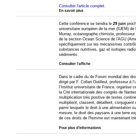
Consulter l'article complet.
En savoir plus
Cette conférence se tiendra le
29 juin
procha
universitaire européen de la mer (IUEM) de
Murray, océanographe chimiste, professeur à
de la section Ocean Science de l'AGU (Ameri
spécifiquement sur les mécanismes contrôlan
substances nutritives, gaz et isotopes radio
sédiments.
Consulter
l'affiche
Dans le cadre du 4e Forum mondial des dro
dirigé par F. Collart Dutilleul, professeur à
l’Institut universitaire de France, organise 
la Cité internationale des congrès de Nantes
multiplication très positive de textes conti
multiplient, classent, détaillent, conjugue
parmi lesquels le droit à une alimentation s
mesure, le droit des paysans à une terre ex
de ces droits de l'homme est maintenant tr
Pour plus d'informations