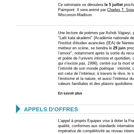
Ce séminaire se déroulera
le 5 juillet
proch
Paimpont. Il sera animé par
Charles T. Sn
Wisconsin-Madison.
Une lecture de poèmes par Ashok Vajpeyi, poè
"Lalit kala akademi" (Académie nationale des
l'Institut d'études avancées (IEA) de Nantes
metteur en scène, se tiendra le
29 juin
proc
l’amour", notamment après la sortie du recue
et poète de l’univers intimiste et quotidien,
qui n’existe pas, 1996
), centré sur la mort 
l’intimité de son monde poétique : intimité, 
est celui de l’intérieur, à travers le rêve, le 
l’érotisme et la nature, et aussi l’intérieur 
valeurs familiales et des plaisirs quotidiens.
En savoir plus

APPELS D'OFFRES
L'appel à projets Equipex vise à doter la F
qualité, conformes aux standards internatio
impérative de compétitivité au niveau inter