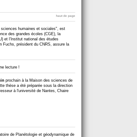
haut de page
s sciences humaines et sociales", est
rence des grandes écoles (CGE), la
 et l’lnstitut national des études
in Fuchs, président du CNRS, assure la
e lecture !
uin
prochain à la Maison des sciences de
e thèse a été préparée sous la direction
esseur à l'université de Nantes, Chaire
atoire de Planétologie et géodynamique de