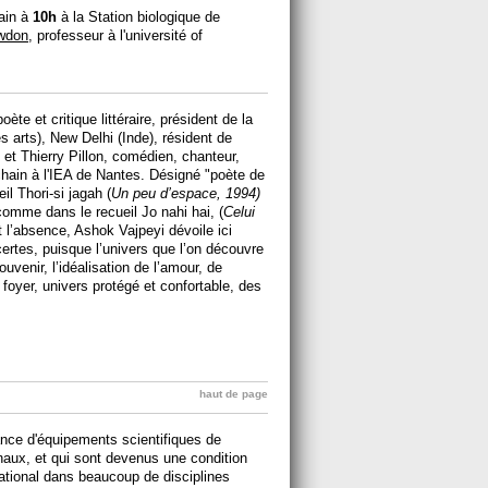
ain à
10h
à la Station biologique de
owdon
, professeur à l'université of
te et critique littéraire, président de la
 arts), New Delhi (Inde), résident de
 et Thierry Pillon, comédien, chanteur,
hain à l'IEA de Nantes. Désigné "poète de
il Thori-si jagah (
Un peu d’espace, 1994)
 comme dans le recueil Jo nahi hai, (
Celui
et l’absence, Ashok Vajpeyi dévoile ici
certes, puisque l’univers que l’on découvre
souvenir, l’idéalisation de l’amour, de
du foyer, univers protégé et confortable, des
haut de page
rance d'équipements scientifiques de
naux, et qui sont devenus une condition
national dans beaucoup de disciplines