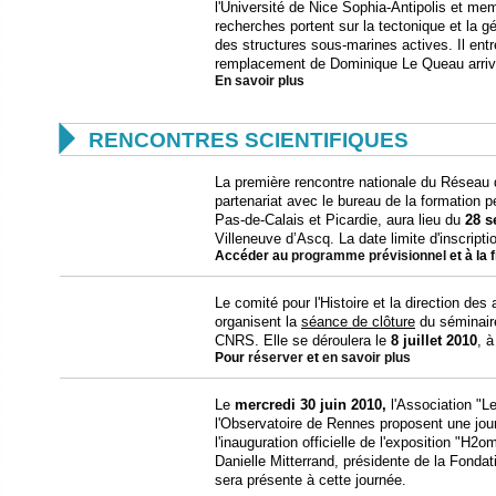
l'Université de Nice Sophia-Antipolis et me
recherches portent sur la tectonique et la
des structures sous-marines actives. Il entr
remplacement de Dominique Le Queau arriv
En savoir plus

RENCONTRES SCIENTIFIQUES
La première rencontre nationale du Réseau 
partenariat avec le bureau de la formation p
Pas-de-Calais et Picardie, aura lieu du
28 s
Villeneuve d’Ascq. La date limite d'inscripti
Accéder au
programme prévisionnel
et à la
Le comité pour l'Histoire et la direction d
organisent la
séance de clôture
du séminair
CNRS. Elle se déroulera le
8 juillet 2010
, à
Pour
réserver
et
en savoir plus
Le
mercredi 30 juin 2010,
l'Association "L
l'Observatoire de Rennes proposent une jour
l'inauguration officielle de l'exposition "H
Danielle Mitterrand, présidente de la Fondat
sera présente à cette journée.