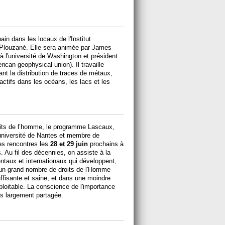
in dans les locaux de l'Institut
 Plouzané. Elle sera animée par James
 l'université de Washington et président
can geophysical union). Il travaille
t la distribution de traces de métaux,
actifs dans les océans, les lacs et les
its de l’homme, le programme Lascaux,
 l’université de Nantes et membre de
ces rencontres les
28 et 29 juin
prochains à
. Au fil des décennies, on assiste à la
nentaux et internationaux qui développent,
nt un grand nombre de droits de l'Homme
uffisante et saine, et dans une moindre
ploitable. La conscience de l'importance
ès largement partagée.