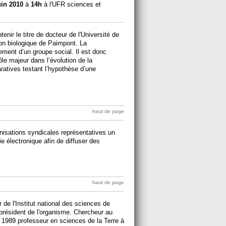
uin 2010
à
14h
à l'UFR sciences et
nir le titre de docteur de l'Université de
ion biologique de Paimpont. La
ment d’un groupe social. Il est donc
ôle majeur dans l’évolution de la
atives testant l’hypothèse d’une
haut de page
nisations syndicales représentatives un
ie électronique afin de diffuser des
haut de page
e l'Institut national des sciences de
président de l'organisme. Chercheur au
 1989 professeur en sciences de la Terre à