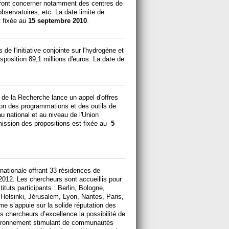
ourront concerner notamment des centres de
servatoires, etc. La date limite de
t fixée au
15 septembre 2010
.
de l'initiative conjointe sur l'hydrogène et
sposition 89,1 millions d'euros. La date de
 de la Recherche lance un appel d'offres
ation des programmations et des outils de
 national et au niveau de l'Union
mission des propositions est fixée au
5
ationale offrant 33 résidences de
012. Les chercheurs sont accueillis pour
ituts participants : Berlin, Bologne,
Helsinki, Jérusalem, Lyon, Nantes, Paris,
 s’appuie sur la solide réputation des
es chercheurs d’excellence la possibilité de
nvironnement stimulant de communautés