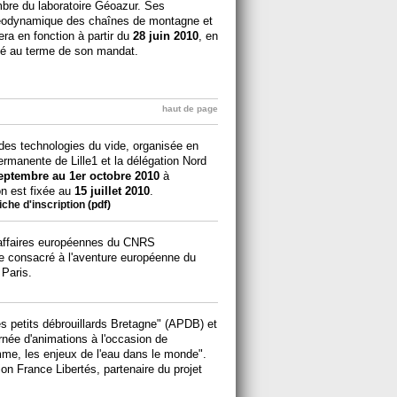
mbre du laboratoire Géoazur. Ses
 géodynamique des chaînes de montagne et
era en fonction à partir du
28 juin 2010
, en
é au terme de son mandat.
haut de page
des technologies du vide, organisée en
ermanente de Lille1 et la délégation Nord
eptembre au 1er octobre 2010
à
on est fixée au
15 juillet 2010
.
fiche d'inscription
(pdf)
es affaires européennes du CNRS
e consacré à l'aventure européenne du
 Paris.
es petits débrouillards Bretagne" (APDB) et
née d'animations à l'occasion de
2omme, les enjeux de l'eau dans le monde".
ion France Libertés, partenaire du projet